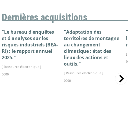
Dernières acquisitions
"Le bureau d'enquêtes
"Adaptation des
"
et d'analyses sur les
territoires de montagne
l
risques industriels (BEA-
au changement
n
RI) : le rapport annuel
climatique : état des
[ 
2025."
lieux des actions et
00
outils."
[ Ressource électronique ]
[ Ressource électronique ]
0000
0000