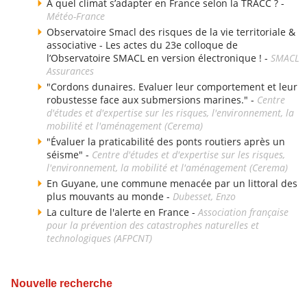
À quel climat s’adapter en France selon la TRACC ? -
Météo-France
Observatoire Smacl des risques de la vie territoriale &
associative - Les actes du 23e colloque de
l’Observatoire SMACL en version électronique ! -
SMACL
Assurances
"Cordons dunaires. Evaluer leur comportement et leur
robustesse face aux submersions marines." -
Centre
d'études et d'expertise sur les risques, l'environnement, la
mobilité et l'aménagement (Cerema)
"Évaluer la praticabilité des ponts routiers après un
séisme" -
Centre d'études et d'expertise sur les risques,
l'environnement, la mobilité et l'aménagement (Cerema)
En Guyane, une commune menacée par un littoral des
plus mouvants au monde -
Dubesset, Enzo
La culture de l'alerte en France -
Association française
pour la prévention des catastrophes naturelles et
technologiques (AFPCNT)
Nouvelle recherche