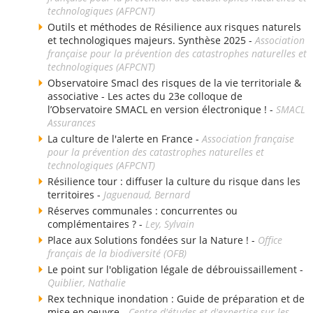
technologiques (AFPCNT)
Outils et méthodes de Résilience aux risques naturels
et technologiques majeurs. Synthèse 2025 -
Association
française pour la prévention des catastrophes naturelles et
technologiques (AFPCNT)
Observatoire Smacl des risques de la vie territoriale &
associative - Les actes du 23e colloque de
l’Observatoire SMACL en version électronique ! -
SMACL
Assurances
La culture de l'alerte en France -
Association française
pour la prévention des catastrophes naturelles et
technologiques (AFPCNT)
Résilience tour : diffuser la culture du risque dans les
territoires -
Jaguenaud, Bernard
Réserves communales : concurrentes ou
complémentaires ? -
Ley, Sylvain
Place aux Solutions fondées sur la Nature ! -
Office
français de la biodiversité (OFB)
Le point sur l'obligation légale de débrouissaillement -
Quiblier, Nathalie
Rex technique inondation : Guide de préparation et de
mise en oeuvre -
Centre d'études et d'expertise sur les