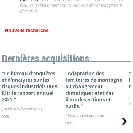
risques, l'environnement, la mobilité et l'aménagement
(Cerema)
Nouvelle recherche
Dernières acquisitions
"Le bureau d'enquêtes
"Adaptation des
"
et d'analyses sur les
territoires de montagne
l
risques industriels (BEA-
au changement
n
RI) : le rapport annuel
climatique : état des
[ 
2025."
lieux des actions et
00
outils."
[ Ressource électronique ]
[ Ressource électronique ]
0000
0000