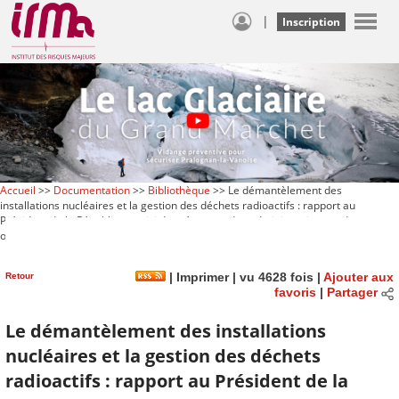
|
Inscription
Accueil
>>
Documentation
>>
Bibliothèque
>> Le démantèlement des
installations nucléaires et la gestion des déchets radioactifs : rapport au
Président de la République suivi des réponses des administrations et des
organismes intéressés
Retour
|
Imprimer
| vu 4628 fois |
Ajouter aux
favoris
|
Partager
Le démantèlement des installations
nucléaires et la gestion des déchets
radioactifs : rapport au Président de la