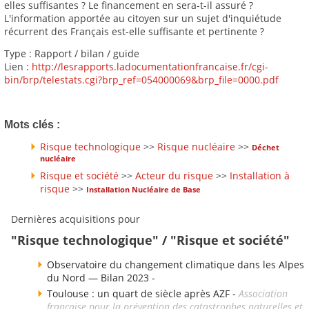
elles suffisantes ? Le financement en sera-t-il assuré ?
L'information apportée au citoyen sur un sujet d'inquiétude
récurrent des Français est-elle suffisante et pertinente ?
Type : Rapport / bilan / guide
Lien :
http://lesrapports.ladocumentationfrancaise.fr/cgi-
bin/brp/telestats.cgi?brp_ref=054000069&brp_file=0000.pdf
Mots clés :
Risque technologique
>>
Risque nucléaire
>>
Déchet
nucléaire
Risque et société
>>
Acteur du risque
>>
Installation à
risque
>>
Installation Nucléaire de Base
Dernières acquisitions pour
"Risque technologique" / "Risque et société"
Observatoire du changement climatique dans les Alpes
du Nord — Bilan 2023 -
Toulouse : un quart de siècle après AZF -
Association
française pour la prévention des catastrophes naturelles et