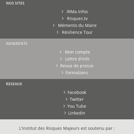
NOS SITES
IRMa Infos
Risques.tv
Mémento du Maire
Résilience Tour
ADHERENTS
Mon compte
Lettre d'info
Revue de presse
Formations
RESEAUX
Facebook
Twitter
You Tube
Linkedin
L'Institut des Risques Majeurs est soutenu par :