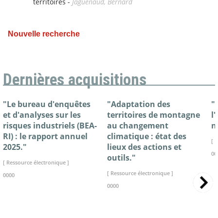
territoires -
Jaguenaud, Bernard
Nouvelle recherche
Dernières acquisitions
"Le bureau d'enquêtes
"Adaptation des
"
et d'analyses sur les
territoires de montagne
l
risques industriels (BEA-
au changement
n
RI) : le rapport annuel
climatique : état des
[ 
2025."
lieux des actions et
00
outils."
[ Ressource électronique ]
[ Ressource électronique ]
0000
0000