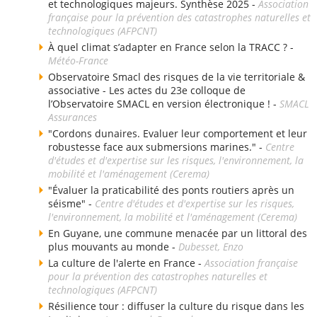
et technologiques majeurs. Synthèse 2025 -
Association
française pour la prévention des catastrophes naturelles et
technologiques (AFPCNT)
À quel climat s’adapter en France selon la TRACC ? -
Météo-France
Observatoire Smacl des risques de la vie territoriale &
associative - Les actes du 23e colloque de
l’Observatoire SMACL en version électronique ! -
SMACL
Assurances
"Cordons dunaires. Evaluer leur comportement et leur
robustesse face aux submersions marines." -
Centre
d'études et d'expertise sur les risques, l'environnement, la
mobilité et l'aménagement (Cerema)
"Évaluer la praticabilité des ponts routiers après un
séisme" -
Centre d'études et d'expertise sur les risques,
l'environnement, la mobilité et l'aménagement (Cerema)
En Guyane, une commune menacée par un littoral des
plus mouvants au monde -
Dubesset, Enzo
La culture de l'alerte en France -
Association française
pour la prévention des catastrophes naturelles et
technologiques (AFPCNT)
Résilience tour : diffuser la culture du risque dans les