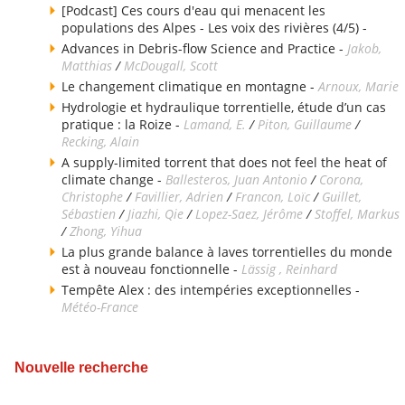
[Podcast] Ces cours d'eau qui menacent les
populations des Alpes - Les voix des rivières (4/5) -
Advances in Debris-flow Science and Practice -
Jakob,
Matthias
/
McDougall, Scott
Le changement climatique en montagne -
Arnoux, Marie
Hydrologie et hydraulique torrentielle, étude d’un cas
pratique : la Roize -
Lamand, E.
/
Piton, Guillaume
/
Recking, Alain
A supply-limited torrent that does not feel the heat of
climate change -
Ballesteros, Juan Antonio
/
Corona,
Christophe
/
Favillier, Adrien
/
Francon, Loïc
/
Guillet,
Sébastien
/
Jiazhi, Qie
/
Lopez-Saez, Jérôme
/
Stoffel, Markus
/
Zhong, Yihua
La plus grande balance à laves torrentielles du monde
est à nouveau fonctionnelle -
Lässig , Reinhard
Tempête Alex : des intempéries exceptionnelles -
Météo-France
Nouvelle recherche