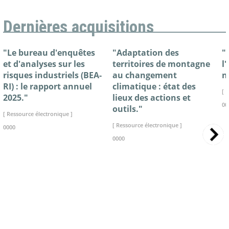
Dernières acquisitions
"Le bureau d'enquêtes
"Adaptation des
"
et d'analyses sur les
territoires de montagne
l
risques industriels (BEA-
au changement
n
RI) : le rapport annuel
climatique : état des
[ 
2025."
lieux des actions et
00
outils."
[ Ressource électronique ]
[ Ressource électronique ]
0000
0000