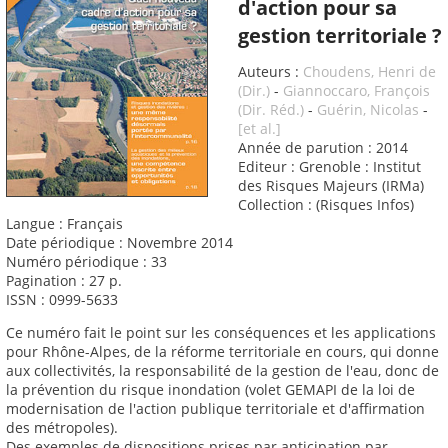
d'action pour sa
gestion territoriale ?
Auteurs :
Choudens, Henri de
(Dir.)
-
Giannoccaro, François
(Dir. Réd.)
-
Guérin, Nicolas
-
[et al.]
Année de parution : 2014
Editeur : Grenoble : Institut
des Risques Majeurs (IRMa)
Collection : (Risques Infos)
Langue : Français
Date périodique : Novembre 2014
Numéro périodique : 33
Pagination : 27 p.
ISSN : 0999-5633
Ce numéro fait le point sur les conséquences et les applications
pour Rhône-Alpes, de la réforme territoriale en cours, qui donne
aux collectivités, la responsabilité de la gestion de l'eau, donc de
la prévention du risque inondation (volet GEMAPI de la loi de
modernisation de l'action publique territoriale et d'affirmation
des métropoles).
Des exemples de dispositions prises par anticipation par