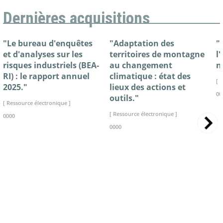
Dernières acquisitions
"Le bureau d'enquêtes
"Adaptation des
"
et d'analyses sur les
territoires de montagne
l
risques industriels (BEA-
au changement
n
RI) : le rapport annuel
climatique : état des
[ 
2025."
lieux des actions et
00
outils."
[ Ressource électronique ]
[ Ressource électronique ]
0000
0000