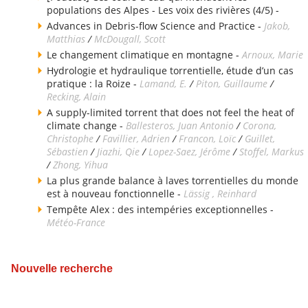
populations des Alpes - Les voix des rivières (4/5) -
Advances in Debris-flow Science and Practice -
Jakob,
Matthias
/
McDougall, Scott
Le changement climatique en montagne -
Arnoux, Marie
Hydrologie et hydraulique torrentielle, étude d’un cas
pratique : la Roize -
Lamand, E.
/
Piton, Guillaume
/
Recking, Alain
A supply-limited torrent that does not feel the heat of
climate change -
Ballesteros, Juan Antonio
/
Corona,
Christophe
/
Favillier, Adrien
/
Francon, Loïc
/
Guillet,
Sébastien
/
Jiazhi, Qie
/
Lopez-Saez, Jérôme
/
Stoffel, Markus
/
Zhong, Yihua
La plus grande balance à laves torrentielles du monde
est à nouveau fonctionnelle -
Lässig , Reinhard
Tempête Alex : des intempéries exceptionnelles -
Météo-France
Nouvelle recherche