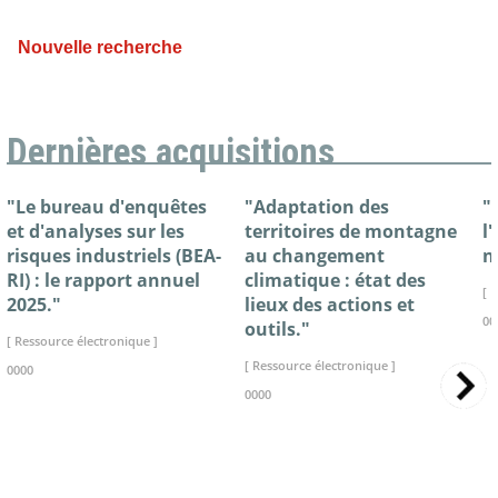
Nouvelle recherche
Dernières acquisitions
"Le bureau d'enquêtes
"Adaptation des
"
et d'analyses sur les
territoires de montagne
l
risques industriels (BEA-
au changement
n
RI) : le rapport annuel
climatique : état des
[ 
2025."
lieux des actions et
00
outils."
[ Ressource électronique ]
[ Ressource électronique ]
0000
0000