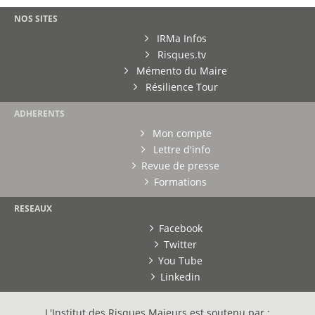
NOS SITES
IRMa Infos
Risques.tv
Mémento du Maire
Résilience Tour
ADHERENTS
Mon compte
Lettre d'info
Revue de presse
Formations
RESEAUX
Facebook
Twitter
You Tube
Linkedin
L'Institut des Risques Majeurs est soutenu par :