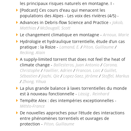
les principaux risques naturels en montagne. I -
[Podcast] Ces cours d'eau qui menacent les
populations des Alpes - Les voix des rivières (4/5) -
Advances in Debris-flow Science and Practice -
Jakob,
Matthias
/
McDougall, Scott
Le changement climatique en montagne -
Arnoux, Marie
Hydrologie et hydraulique torrentielle, étude d’un cas
pratique : la Roize -
Lamand, E.
/
Piton, Guillaume
/
Recking, Alain
A supply-limited torrent that does not feel the heat of
climate change -
Ballesteros, Juan Antonio
/
Corona,
Christophe
/
Favillier, Adrien
/
Francon, Loïc
/
Guillet,
Sébastien
/
Jiazhi, Qie
/
Lopez-Saez, Jérôme
/
Stoffel, Markus
/
Zhong, Yihua
La plus grande balance à laves torrentielles du monde
est à nouveau fonctionnelle -
Lässig , Reinhard
Tempête Alex : des intempéries exceptionnelles -
Météo-France
De nouvelles approches pour l’étude des interactions
entre phénomènes torrentiels et ouvrages de
protection -
Piton, Guillaume