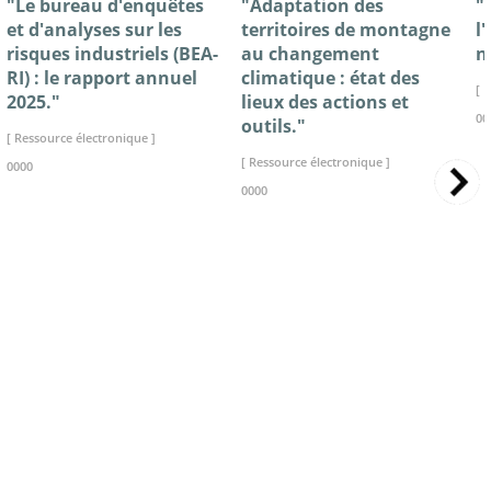
"Le bureau d'enquêtes
"Adaptation des
"
et d'analyses sur les
territoires de montagne
l
risques industriels (BEA-
au changement
n
RI) : le rapport annuel
climatique : état des
[ 
2025."
lieux des actions et
00
outils."
[ Ressource électronique ]
[ Ressource électronique ]
0000
0000
>> VOIR LA BIBLIOTHEQUE