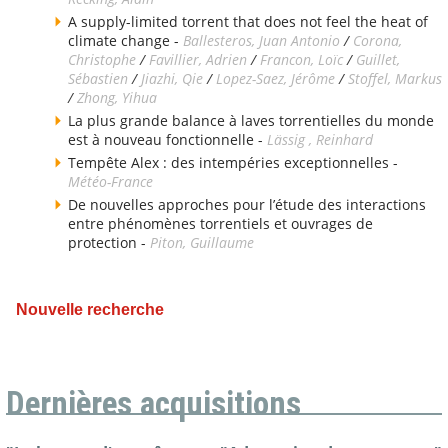
A supply-limited torrent that does not feel the heat of
climate change -
Ballesteros, Juan Antonio
/
Corona,
Christophe
/
Favillier, Adrien
/
Francon, Loïc
/
Guillet,
Sébastien
/
Jiazhi, Qie
/
Lopez-Saez, Jérôme
/
Stoffel, Markus
/
Zhong, Yihua
La plus grande balance à laves torrentielles du monde
est à nouveau fonctionnelle -
Lässig , Reinhard
Tempête Alex : des intempéries exceptionnelles -
Météo-France
De nouvelles approches pour l’étude des interactions
entre phénomènes torrentiels et ouvrages de
protection -
Piton, Guillaume
Nouvelle recherche
Dernières acquisitions