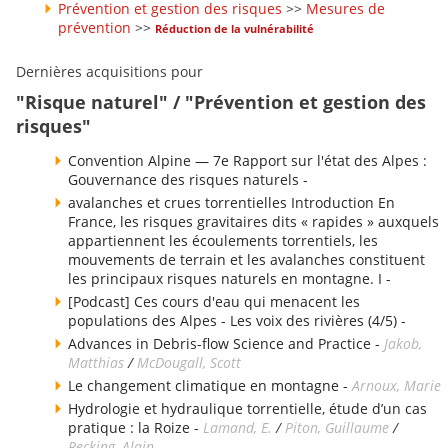
Prévention et gestion des risques
>>
Mesures de
prévention
>>
Réduction de la vulnérabilité
Dernières acquisitions pour
"Risque naturel" / "Prévention et gestion des
risques"
Convention Alpine — 7e Rapport sur l'état des Alpes :
Gouvernance des risques naturels -
avalanches et crues torrentielles Introduction En
France, les risques gravitaires dits « rapides » auxquels
appartiennent les écoulements torrentiels, les
mouvements de terrain et les avalanches constituent
les principaux risques naturels en montagne. I -
[Podcast] Ces cours d'eau qui menacent les
populations des Alpes - Les voix des rivières (4/5) -
Advances in Debris-flow Science and Practice -
Jakob,
Matthias
/
McDougall, Scott
Le changement climatique en montagne -
Arnoux, Marie
Hydrologie et hydraulique torrentielle, étude d’un cas
pratique : la Roize -
Lamand, E.
/
Piton, Guillaume
/
Recking, Alain