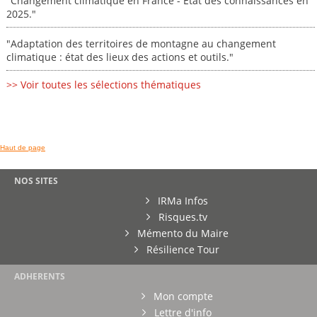
"Changement climatique en France - État des connaissances en
2025."
"Adaptation des territoires de montagne au changement
climatique : état des lieux des actions et outils."
>> Voir toutes les sélections thématiques
Haut de page
NOS SITES
IRMa Infos
Risques.tv
Mémento du Maire
Résilience Tour
ADHERENTS
Mon compte
Lettre d'info