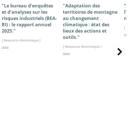
"Le bureau d'enquêtes
"Adaptation des
"
et d'analyses sur les
territoires de montagne
l
risques industriels (BEA-
au changement
n
RI) : le rapport annuel
climatique : état des
[ 
2025."
lieux des actions et
00
outils."
[ Ressource électronique ]
[ Ressource électronique ]
0000
0000
>> VOIR LA BIBLIOTHEQUE