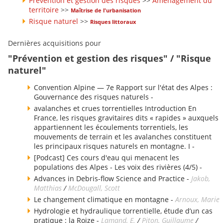
Prévention et gestion des risques
>>
Aménagement du
territoire
>>
Maîtrise de l'urbanisation
Risque naturel
>>
Risques littoraux
Dernières acquisitions pour
"Prévention et gestion des risques" / "Risque
naturel"
Convention Alpine — 7e Rapport sur l'état des Alpes :
Gouvernance des risques naturels -
avalanches et crues torrentielles Introduction En
France, les risques gravitaires dits « rapides » auxquels
appartiennent les écoulements torrentiels, les
mouvements de terrain et les avalanches constituent
les principaux risques naturels en montagne. I -
[Podcast] Ces cours d'eau qui menacent les
populations des Alpes - Les voix des rivières (4/5) -
Advances in Debris-flow Science and Practice -
Jakob,
Matthias
/
McDougall, Scott
Le changement climatique en montagne -
Arnoux, Marie
Hydrologie et hydraulique torrentielle, étude d’un cas
pratique : la Roize -
Lamand, E.
/
Piton, Guillaume
/