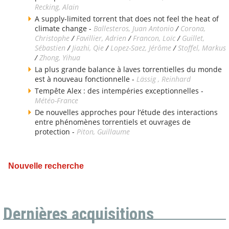
Recking, Alain
A supply-limited torrent that does not feel the heat of
climate change -
Ballesteros, Juan Antonio
/
Corona,
Christophe
/
Favillier, Adrien
/
Francon, Loïc
/
Guillet,
Sébastien
/
Jiazhi, Qie
/
Lopez-Saez, Jérôme
/
Stoffel, Markus
/
Zhong, Yihua
La plus grande balance à laves torrentielles du monde
est à nouveau fonctionnelle -
Lässig , Reinhard
Tempête Alex : des intempéries exceptionnelles -
Météo-France
De nouvelles approches pour l’étude des interactions
entre phénomènes torrentiels et ouvrages de
protection -
Piton, Guillaume
Nouvelle recherche
Dernières acquisitions