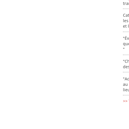
tra
Cat
les
et
"É
que
"
"Ch
de
"Ad
au 
lie
>> 