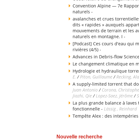
Convention Alpine — 7e Rapport
naturels -
avalanches et crues torrentielle
dits « rapides » auxquels appart
mouvements de terrain et les av
naturels en montagne. I -
[Podcast] Ces cours d'eau qui m
rivières (4/5) -
Advances in Debris-flow Science
Le changement climatique en 
Hydrologie et hydraulique torren
E.
/
Piton, Guillaume
/
Recking, Al
A supply-limited torrent that do
Juan Antonio
/
Corona, Christoph
Jiazhi, Qie
/
Lopez-Saez, Jérôme
/
S
La plus grande balance à laves
fonctionnelle -
Lässig , Reinhard
Tempête Alex : des intempéries
Nouvelle recherche