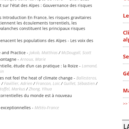
 sur l'état des Alpes : Gouvernance des risques
Le
s Introduction En France, les risques gravitaires
iennent les écoulements torrentiels, les
alanches constituent les principaux risques
Cl
al
enacent les populations des Alpes - Les voix des
 and Practice -
Jakob, Matthias
/
McDougall, Scott
Se
montagne -
Arnoux, Marie
tielle, étude d’un cas pratique : la Roize -
Lamand,
ain
Gé
es not feel the heat of climate change -
Ballesteros,
e
/
Favillier, Adrien
/
Francon, Loïc
/
Guillet, Sébastien
/
toffel, Markus
/
Zhong, Yihua
Ma
 torrentielles du monde est à nouveau
>> 
 exceptionnelles -
Météo-France
L