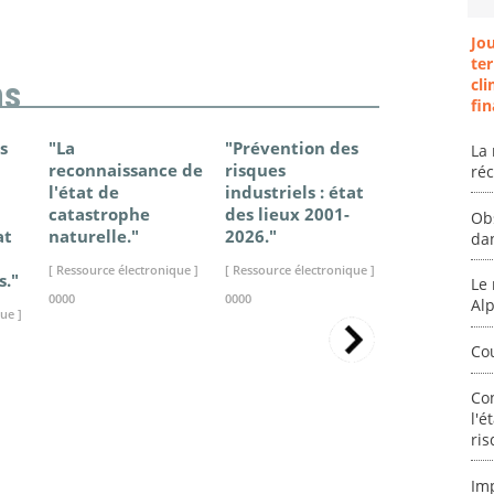
Jo
ter
cli
ns
fin
s
"La
"Prévention des
"Changem
La 
reconnaissance de
risques
climatique
ré
l'état de
industriels : état
France - Ét
catastrophe
des lieux 2001-
connaissan
Ob
at
naturelle."
2026."
2025."
da
[ Ressource électronique ]
[ Ressource électronique ]
[ Ressource élec
s."
Le 
0000
0000
0000
Al
ue ]
Co
Co
l'é
ris
Im