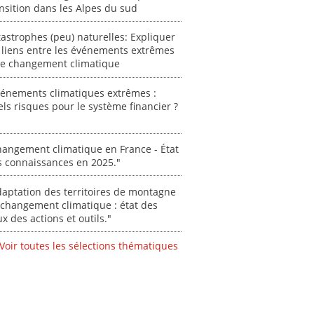
des Alpe
nsition dans les Alpes du sud
[ Ressour
astrophes (peu) naturelles: Expliquer
Stéphanie
 liens entre les événements extrêmes
 le changement climatique
0000
vénements climatiques extrêmes :
ls risques pour le système financier ?
angement climatique en France - État
s connaissances en 2025."
aptation des territoires de montagne
changement climatique : état des
ux des actions et outils."
Voir toutes les sélections thématiques