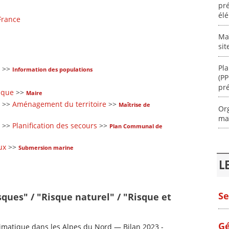
pré
él
France
Maî
sit
Pla
>>
Information des populations
(PP
pr
sque
>>
Maire
>>
Aménagement du territoire
>>
Maîtrise de
Org
maî
>>
Planification des secours
>>
Plan Communal de
ux
>>
Submersion marine
L
Se
sques" / "Risque naturel" / "Risque et
Gé
matique dans les Alpes du Nord — Bilan 2023 -