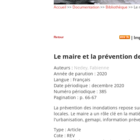
Accueil
>>
Documentation
>>
Bibliothèque
>> Le m
Retour
|
Imp
Le maire et la prévention d
Auteurs :
Nedey, Fabienne
Année de parution : 2020
Langue : Français
Date périodique : decembre 2020
Numéro périodique : 385
Pagination : p. 66-67
La prévention des inondations repose sur u
locales. Le maire a un rôle clé en la matiè
l'urbanisation, gemapi, information préve
Type : Article
Cote : REV