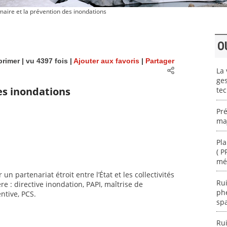
aire et la prévention des inondations
O
rimer
| vu 4397 fois |
Ajouter aux favoris
|
Partager
La 
ges
es inondations
te
Pré
maj
Pla
( P
mé
n partenariat étroit entre l’État et les collectivités
Rui
re : directive inondation, PAPI, maîtrise de
ph
ntive, PCS.
spa
Rui