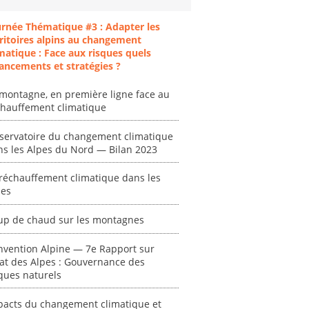
urnée Thématique #3 : Adapter les
ritoires alpins au changement
matique : Face aux risques quels
ancements et stratégies ?
ent
"Plan ministériel
"Événements
montagne, en première ligne face au
 en
de gestion des
climatiques
chauffement climatique
at des
vagues de
extrêmes : quels
ces en
chaleur."
risques pour le
servatoire du changement climatique
système financier
ns les Alpes du Nord — Bilan 2023
[ Ressource électronique ]
? "
tronique ]
0000
réchauffement climatique dans les
[ Ressource électronique ]
pes
0000
up de chaud sur les montagnes
"Ident
lignes 
pour d
nvention Alpine — 7e Rapport sur
résilie
tat des Alpes : Gouvernance des
ques naturels
propos
autori
acteur
pacts du changement climatique et