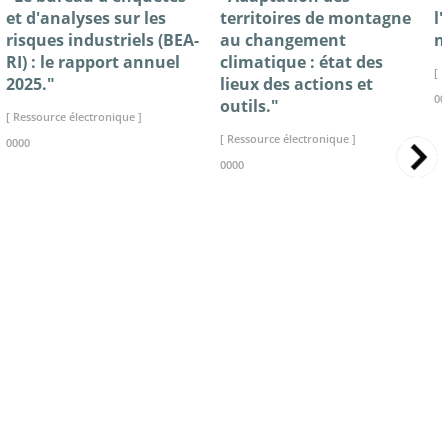
et d'analyses sur les
territoires de montagne
l
risques industriels (BEA-
au changement
n
RI) : le rapport annuel
climatique : état des
[ 
2025."
lieux des actions et
00
outils."
[ Ressource électronique ]
[ Ressource électronique ]
0000
0000
>> VOIR LA BIBLIOTHEQUE