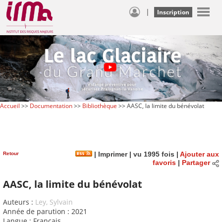
|
Inscription
Accueil
>>
Documentation
>>
Bibliothèque
>> AASC, la limite du bénévolat
Retour
|
Imprimer
| vu 1995 fois |
Ajouter aux
favoris
|
Partager
AASC, la limite du bénévolat
Auteurs :
Ley, Sylvain
Année de parution : 2021
Langue : Français