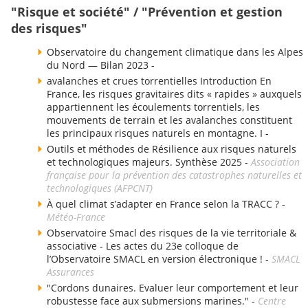
"Risque et société" / "Prévention et gestion
des risques"
Observatoire du changement climatique dans les Alpes
du Nord — Bilan 2023 -
avalanches et crues torrentielles Introduction En
France, les risques gravitaires dits « rapides » auxquels
appartiennent les écoulements torrentiels, les
mouvements de terrain et les avalanches constituent
les principaux risques naturels en montagne. I -
Outils et méthodes de Résilience aux risques naturels
et technologiques majeurs. Synthèse 2025 -
Association
française pour la prévention des catastrophes naturelles et
technologiques (AFPCNT)
À quel climat s’adapter en France selon la TRACC ? -
Météo-France
Observatoire Smacl des risques de la vie territoriale &
associative - Les actes du 23e colloque de
l’Observatoire SMACL en version électronique ! -
SMACL
Assurances
"Cordons dunaires. Evaluer leur comportement et leur
robustesse face aux submersions marines." -
Centre