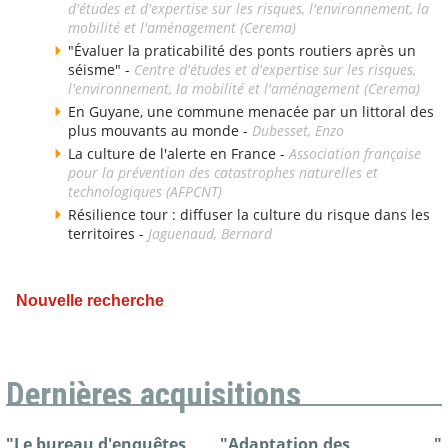
d'études et d'expertise sur les risques, l'environnement, la
mobilité et l'aménagement (Cerema)
"Évaluer la praticabilité des ponts routiers après un
séisme" -
Centre d'études et d'expertise sur les risques,
l'environnement, la mobilité et l'aménagement (Cerema)
En Guyane, une commune menacée par un littoral des
plus mouvants au monde -
Dubesset, Enzo
La culture de l'alerte en France -
Association française
pour la prévention des catastrophes naturelles et
technologiques (AFPCNT)
Résilience tour : diffuser la culture du risque dans les
territoires -
Jaguenaud, Bernard
Nouvelle recherche
Dernières acquisitions
"Le bureau d'enquêtes
"Adaptation des
"