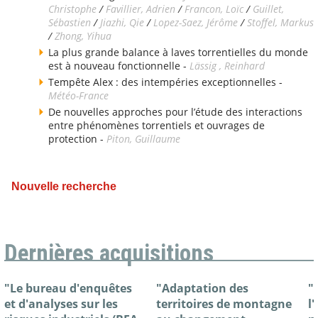
Christophe
/
Favillier, Adrien
/
Francon, Loïc
/
Guillet,
Sébastien
/
Jiazhi, Qie
/
Lopez-Saez, Jérôme
/
Stoffel, Markus
/
Zhong, Yihua
La plus grande balance à laves torrentielles du monde
est à nouveau fonctionnelle -
Lässig , Reinhard
Tempête Alex : des intempéries exceptionnelles -
Météo-France
De nouvelles approches pour l’étude des interactions
entre phénomènes torrentiels et ouvrages de
protection -
Piton, Guillaume
Nouvelle recherche
Dernières acquisitions
"Le bureau d'enquêtes
"Adaptation des
"
et d'analyses sur les
territoires de montagne
l