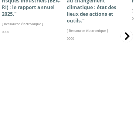
risques industriels (BEA-
au changement
n
RI) : le rapport annuel
climatique : état des
[ 
2025."
lieux des actions et
00
outils."
[ Ressource électronique ]
[ Ressource électronique ]
0000
0000
>> VOIR LA BIBLIOTHEQUE