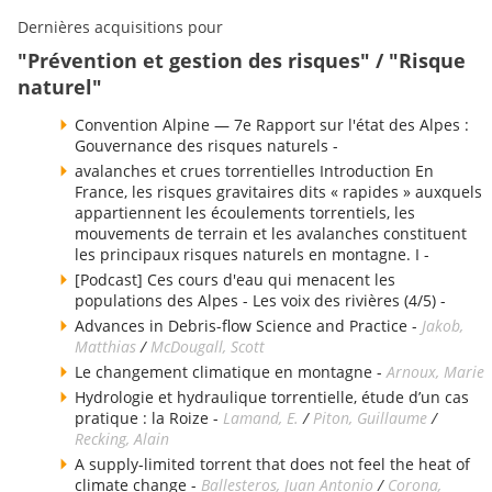
Dernières acquisitions pour
"Prévention et gestion des risques" / "Risque
naturel"
Convention Alpine — 7e Rapport sur l'état des Alpes :
Gouvernance des risques naturels -
avalanches et crues torrentielles Introduction En
France, les risques gravitaires dits « rapides » auxquels
appartiennent les écoulements torrentiels, les
mouvements de terrain et les avalanches constituent
les principaux risques naturels en montagne. I -
[Podcast] Ces cours d'eau qui menacent les
populations des Alpes - Les voix des rivières (4/5) -
Advances in Debris-flow Science and Practice -
Jakob,
Matthias
/
McDougall, Scott
Le changement climatique en montagne -
Arnoux, Marie
Hydrologie et hydraulique torrentielle, étude d’un cas
pratique : la Roize -
Lamand, E.
/
Piton, Guillaume
/
Recking, Alain
A supply-limited torrent that does not feel the heat of
climate change -
Ballesteros, Juan Antonio
/
Corona,