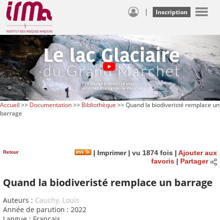
|
Inscription
Accueil
>>
Documentation
>>
Bibliothèque
>> Quand la biodiveristé remplace un
barrage
Retour
|
Imprimer
| vu 1874 fois |
Ajouter aux
favoris
|
Partager
Quand la biodiveristé remplace un barrage
Auteurs :
Cauchy, Louis
Année de parution : 2022
Langue : Français