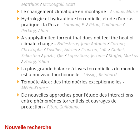
Matthias
/
McDougall, Scott
Le changement climatique en montagne -
Arnoux, Marie
Hydrologie et hydraulique torrentielle, étude d’un cas
pratique : la Roize -
Lamand, E.
/
Piton, Guillaume
/
Recking, Alain
A supply-limited torrent that does not feel the heat of
climate change -
Ballesteros, Juan Antonio
/
Corona,
Christophe
/
Favillier, Adrien
/
Francon, Loïc
/
Guillet,
Sébastien
/
Jiazhi, Qie
/
Lopez-Saez, Jérôme
/
Stoffel, Markus
/
Zhong, Yihua
La plus grande balance à laves torrentielles du monde
est à nouveau fonctionnelle -
Lässig , Reinhard
Tempête Alex : des intempéries exceptionnelles -
Météo-France
De nouvelles approches pour l’étude des interactions
entre phénomènes torrentiels et ouvrages de
protection -
Piton, Guillaume
Nouvelle recherche