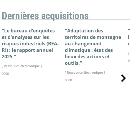
Dernières acquisitions
"Le bureau d'enquêtes
"Adaptation des
"
et d'analyses sur les
territoires de montagne
l
risques industriels (BEA-
au changement
n
RI) : le rapport annuel
climatique : état des
[ 
2025."
lieux des actions et
00
outils."
[ Ressource électronique ]
[ Ressource électronique ]
0000
0000