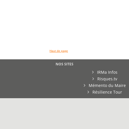
>> VOIR LA BIBLIOTHEQUE
Haut de page
NOS SITES
IRMa Infos
Risques.tv
Mémento du Maire
Résilience Tour