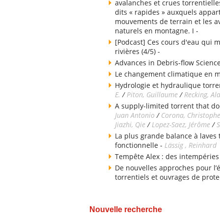
avalanches et crues torrentielle
dits « rapides » auxquels appart
mouvements de terrain et les av
naturels en montagne. I -
[Podcast] Ces cours d'eau qui m
rivières (4/5) -
Advances in Debris-flow Science
Le changement climatique en 
Hydrologie et hydraulique torren
E.
/
Piton, Guillaume
/
Recking, Al
A supply-limited torrent that do
Juan Antonio
/
Corona, Christoph
Jiazhi, Qie
/
Lopez-Saez, Jérôme
/
S
La plus grande balance à laves
fonctionnelle -
Lässig , Reinhard
Tempête Alex : des intempéries
De nouvelles approches pour l’
torrentiels et ouvrages de prote
Nouvelle recherche