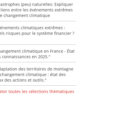
astrophes (peu) naturelles: Expliquer
 liens entre les événements extrêmes
 le changement climatique
vénements climatiques extrêmes :
ls risques pour le système financier ?
ent
"Plan ministériel
"Événements
 en
de gestion des
climatiques
at des
vagues de
extrêmes : quels
angement climatique en France - État
ces en
chaleur."
risques pour le
s connaissances en 2025."
système financier
[ Ressource électronique ]
? "
tronique ]
aptation des territoires de montagne
0000
[ Ressource électronique ]
changement climatique : état des
ux des actions et outils."
0000
"Ident
Voir toutes les sélections thématiques
lignes 
pour d
résilie
propos
autori
acteur
des Alpe