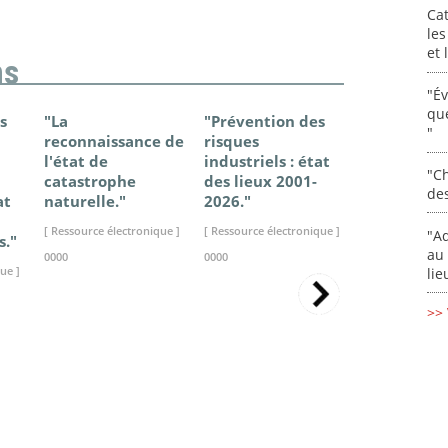
Cat
les
et
ns
"É
que
s
"La
"Prévention des
"Changem
"
reconnaissance de
risques
climatique
l'état de
industriels : état
France - Ét
"Ch
catastrophe
des lieux 2001-
connaissan
de
at
naturelle."
2026."
2025."
[ Ressource électronique ]
[ Ressource électronique ]
[ Ressource élec
"Ad
s."
au 
0000
0000
0000
ue ]
lie
>> 