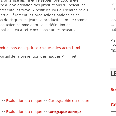
s organisé les 18 et 19 septembre 2007 a été
La 
ré à la valorisation des productions du réseau et
au 
résente les travaux restitués lors du séminaire du
articulièrement les productions nationales et
Les
on de risques majeurs, la production locale comme
car
roduction comme appui à la définition des
na
 ont eu lieu à cette occasion sur les réseaux
Pla
( P
roductions-des-q-clubs-risque-q-les-actes.html
mé
ortail de la prévention des risques Prim.net
L
Se
>>
Evaluation du risque
>>
Cartographie du risque
Gé
>>
Evaluation du risque
>>
Cartographie du risque