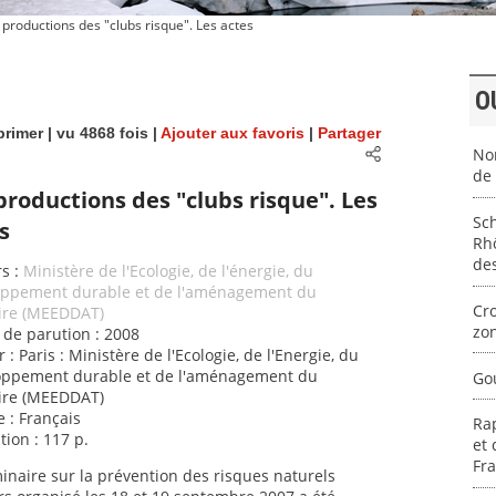
productions des "clubs risque". Les actes
O
rimer
| vu 4868 fois |
Ajouter aux favoris
|
Partager
Nor
de 
productions des "clubs risque". Les
Sc
s
Rhô
des
s :
Ministère de l'Ecologie, de l'énergie, du
oppement durable et de l'aménagement du
Cr
oire (MEEDDAT)
zo
de parution : 2008
 : Paris : Ministère de l'Ecologie, de l'Energie, du
oppement durable et de l'aménagement du
Gou
oire (MEEDDAT)
 : Français
Rap
tion : 117 p.
et 
Fr
inaire sur la prévention des risques naturels