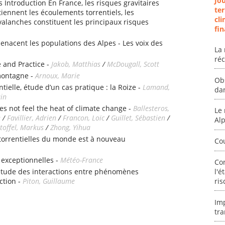
Jo
s Introduction En France, les risques gravitaires
ter
iennent les écoulements torrentiels, les
cli
alanches constituent les principaux risques
fin
enacent les populations des Alpes - Les voix des
La 
ré
 and Practice -
Jakob, Matthias
/
McDougall, Scott
montagne -
Arnoux, Marie
Ob
tielle, étude d’un cas pratique : la Roize -
Lamand,
da
ain
es not feel the heat of climate change -
Ballesteros,
Le 
e
/
Favillier, Adrien
/
Francon, Loïc
/
Guillet, Sébastien
/
Al
toffel, Markus
/
Zhong, Yihua
 torrentielles du monde est à nouveau
Co
 exceptionnelles -
Météo-France
Co
étude des interactions entre phénomènes
l'é
ction -
Piton, Guillaume
ris
Im
tra