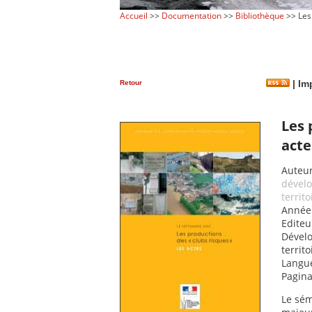
Accueil
>>
Documentation
>>
Bibliothèque
>> Les 
Retour
|
Imp
Les 
acte
Auteur
dével
territ
Année 
Editeur
Dével
territ
Langue
Pagina
Le sém