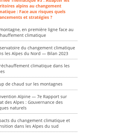
urnée Thématique #3 : Adapter les
ritoires alpins au changement
matique : Face aux risques quels
ancements et stratégies ?
montagne, en première ligne face au
chauffement climatique
servatoire du changement climatique
ns les Alpes du Nord — Bilan 2023
réchauffement climatique dans les
pes
up de chaud sur les montagnes
nvention Alpine — 7e Rapport sur
tat des Alpes : Gouvernance des
ques naturels
pacts du changement climatique et
nsition dans les Alpes du sud