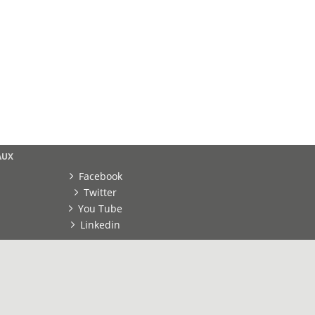
[ Ressour
Stéphanie
0000
AUX
Facebook
Twitter
You Tube
Linkedin