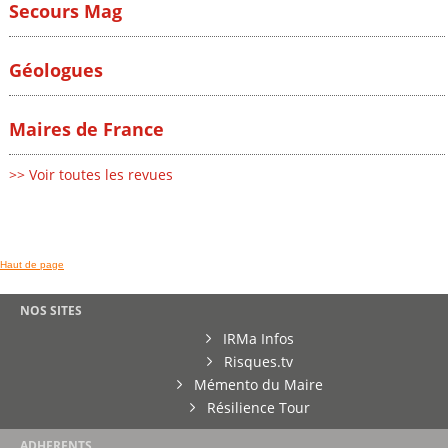
Secours Mag
Géologues
Maires de France
>> Voir toutes les revues
Haut de page
NOS SITES
IRMa Infos
Risques.tv
Mémento du Maire
Résilience Tour
ADHERENTS