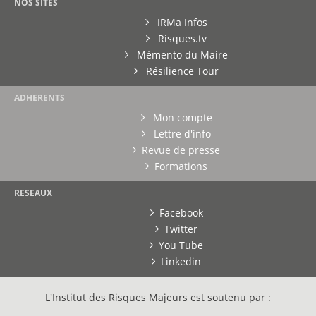
NOS SITES
IRMa Infos
Risques.tv
Mémento du Maire
Résilience Tour
ADHERENTS
Mon compte
Lettre d'info
Revue de presse
Formations
RESEAUX
Facebook
Twitter
You Tube
Linkedin
L'Institut des Risques Majeurs est soutenu par :