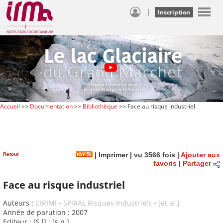
|
Inscription
Accueil
>>
Documentation
>>
Bibliothèque
>> Face au risque industriel
Retour
|
Imprimer
| vu 3566 fois |
Ajouter aux
favoris
|
Partager
Face au risque industriel
Auteurs :
CIRIMI
-
SPIRAL Risques Industriels
-
[et al.]
Année de parution : 2007
Editeur : [S.l] : [s.n.]