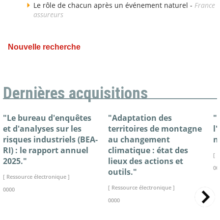
Le rôle de chacun après un événement naturel -
France
assureurs
Nouvelle recherche
Dernières acquisitions
"Le bureau d'enquêtes
"Adaptation des
"
et d'analyses sur les
territoires de montagne
l
risques industriels (BEA-
au changement
n
RI) : le rapport annuel
climatique : état des
[ 
2025."
lieux des actions et
00
outils."
[ Ressource électronique ]
[ Ressource électronique ]
0000
0000