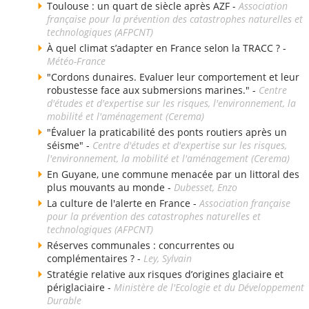
Toulouse : un quart de siècle après AZF -
Association
française pour la prévention des catastrophes naturelles et
technologiques (AFPCNT)
À quel climat s’adapter en France selon la TRACC ? -
Météo-France
"Cordons dunaires. Evaluer leur comportement et leur
robustesse face aux submersions marines." -
Centre
d'études et d'expertise sur les risques, l'environnement, la
mobilité et l'aménagement (Cerema)
"Évaluer la praticabilité des ponts routiers après un
séisme" -
Centre d'études et d'expertise sur les risques,
l'environnement, la mobilité et l'aménagement (Cerema)
En Guyane, une commune menacée par un littoral des
plus mouvants au monde -
Dubesset, Enzo
La culture de l'alerte en France -
Association française
pour la prévention des catastrophes naturelles et
technologiques (AFPCNT)
Réserves communales : concurrentes ou
complémentaires ? -
Ley, Sylvain
Stratégie relative aux risques d’origines glaciaire et
périglaciaire -
Ministère de l'Ecologie et du Développement
Durable