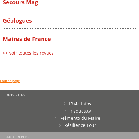
Secours Mag
Géologues
Maires de France
>> Voir toutes les revues
Haut de page
NOS SITES
IRMa Infos
Risques.tv
Mémento du Maire
Résilience Tour
ADHERENTS