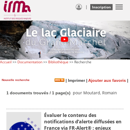
|
Inscription
Accueil
>>
Documentation
>>
Bibliothèque
>> Recherche
Nouvelle recherche
|
Imprimer
|
Ajouter aux favoris
|
pour Moutard, Romain
1 documents trouvés / 1 page(s)
Évaluer le contenu des
notifications d’alerte diffusées en
France via FR-Alert® : enjeux