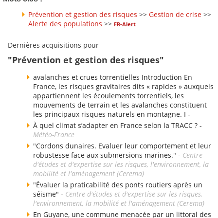
Prévention et gestion des risques
>>
Gestion de crise
>>
Alerte des populations
>>
FR-Alert
Dernières acquisitions pour
"Prévention et gestion des risques"
avalanches et crues torrentielles Introduction En
France, les risques gravitaires dits « rapides » auxquels
appartiennent les écoulements torrentiels, les
mouvements de terrain et les avalanches constituent
les principaux risques naturels en montagne. I -
À quel climat s’adapter en France selon la TRACC ? -
Météo-France
"Cordons dunaires. Evaluer leur comportement et leur
robustesse face aux submersions marines." -
Centre
d'études et d'expertise sur les risques, l'environnement, la
mobilité et l'aménagement (Cerema)
"Évaluer la praticabilité des ponts routiers après un
séisme" -
Centre d'études et d'expertise sur les risques,
l'environnement, la mobilité et l'aménagement (Cerema)
En Guyane, une commune menacée par un littoral des