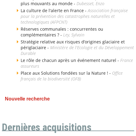
plus mouvants au monde -
Dubesset, Enzo
La culture de l'alerte en France -
Association française
pour la prévention des catastrophes naturelles et
technologiques (AFPCNT)
Réserves communales : concurrentes ou
complémentaires ? -
Ley, Sylvain
Stratégie relative aux risques d’origines glaciaire et
périglaciaire -
Ministère de l'Ecologie et du Développement
Durable
Le rôle de chacun après un événement naturel -
France
assureurs
Place aux Solutions fondées sur la Nature ! -
Office
français de la biodiversité (OFB)
Nouvelle recherche
Dernières acquisitions