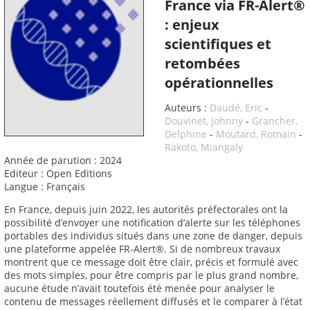
France via FR-Alert®
: enjeux
scientifiques et
retombées
opérationnelles
Auteurs :
Daudé, Eric
-
Douvinet, Johnny
-
Grancher,
Delphine
-
Moutard, Romain
-
Rakoto, Miangaly
Année de parution : 2024
Editeur : Open Editions
Langue : Français
En France, depuis juin 2022, les autorités préfectorales ont la
possibilité d’envoyer une notification d’alerte sur les téléphones
portables des individus situés dans une zone de danger, depuis
une plateforme appelée FR-Alert®. Si de nombreux travaux
montrent que ce message doit être clair, précis et formulé avec
des mots simples, pour être compris par le plus grand nombre,
aucune étude n’avait toutefois été menée pour analyser le
contenu de messages réellement diffusés et le comparer à l’état