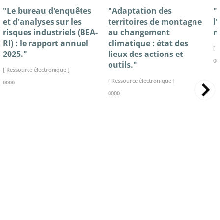
"Le bureau d'enquêtes
"Adaptation des
"
et d'analyses sur les
territoires de montagne
l
risques industriels (BEA-
au changement
n
RI) : le rapport annuel
climatique : état des
[ 
2025."
lieux des actions et
00
outils."
[ Ressource électronique ]
[ Ressource électronique ]
0000
0000
>> VOIR LA BIBLIOTHEQUE