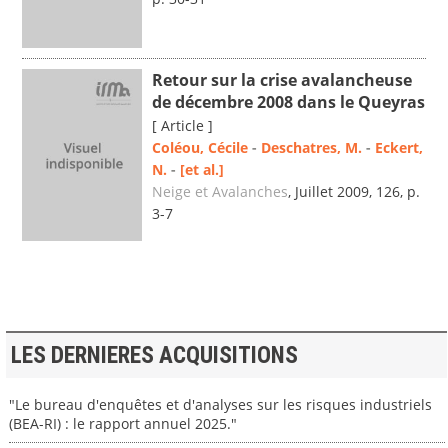
Retour sur la crise avalancheuse
de décembre 2008 dans le Queyras
[ Article ]
Coléou, Cécile
-
Deschatres, M.
-
Eckert,
N.
-
[et al.]
Neige et Avalanches
, Juillet 2009, 126, p.
3-7
LES DERNIERES ACQUISITIONS
"Le bureau d'enquêtes et d'analyses sur les risques industriels
(BEA-RI) : le rapport annuel 2025."