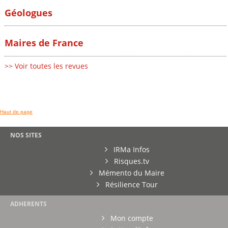
Géologues
Maires de France
>> Voir toutes les revues
Haut de page
NOS SITES
IRMa Infos
Risques.tv
Mémento du Maire
Résilience Tour
ADHERENTS
Mon compte