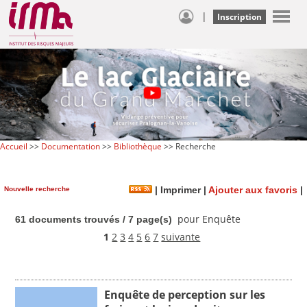
|
Inscription
Accueil
>>
Documentation
>>
Bibliothèque
>> Recherche
Nouvelle recherche
|
Imprimer
|
Ajouter aux favoris
|
pour Enquête
61 documents trouvés / 7 page(s)
1
2
3
4
5
6
7
suivante
Enquête de perception sur les