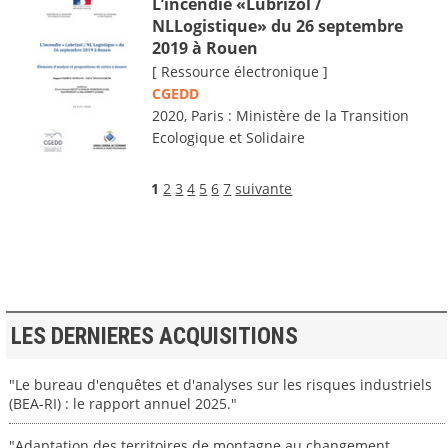
L’incendie «Lubrizol /
NLLogistique» du 26 septembre
2019 à Rouen
[ Ressource électronique ]
CGEDD
2020, Paris : Ministère de la Transition
Ecologique et Solidaire
1
2
3
4
5
6
7
suivante
LES DERNIERES ACQUISITIONS
"Le bureau d'enquêtes et d'analyses sur les risques industriels
(BEA-RI) : le rapport annuel 2025."
"Adaptation des territoires de montagne au changement