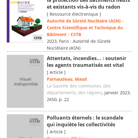
la protection des bâtiments neufs
et existants vis-à-vis du radon
[ Ressource électronique ]
Autorité de Sûreté Nucléaire (ASN)
-
Centre Scientifique et Technique du
Bâtiment - CSTB
2023, Paris : Autorité de Sûreté
Nuclélaire (ASN)
Attentats, incendies... : soutenir
les agents traumatisés est vital
[ Article ]
Parnaudeau, Maud
La Gazette des communes, des
départements, des régions
, janvier 2023,
2650, p. 22
Polluants éternels : le scandale
qui inquiète les collectivités
[ Article ]