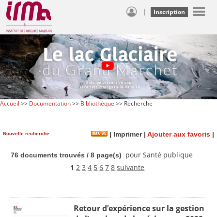
|
Inscription
Accueil
>>
Documentation
>>
Bibliothèque
>> Recherche
Nouvelle recherche
|
Imprimer
|
Ajouter aux favoris
|
pour Santé publique
76 documents trouvés / 8 page(s)
1
2
3
4
5
6
7
8
suivante
Retour d’expérience sur la gestion