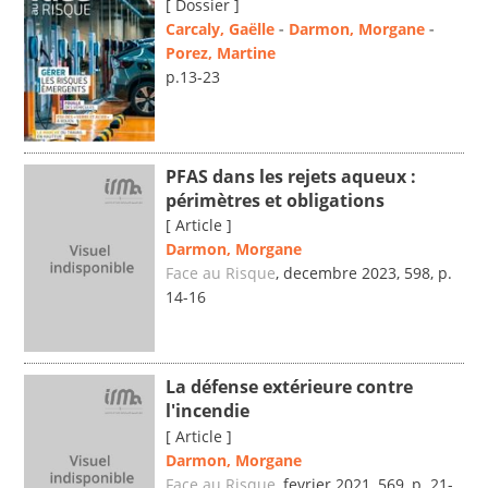
[ Dossier ]
Carcaly, Gaëlle
-
Darmon, Morgane
-
Porez, Martine
p.13-23
PFAS dans les rejets aqueux :
périmètres et obligations
[ Article ]
Darmon, Morgane
Face au Risque
, decembre 2023, 598, p.
14-16
La défense extérieure contre
l'incendie
[ Article ]
Darmon, Morgane
Face au Risque
, fevrier 2021, 569, p. 21-