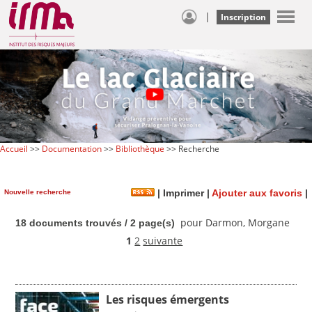
|
Inscription
Accueil
>>
Documentation
>>
Bibliothèque
>> Recherche
Nouvelle recherche
|
Imprimer
|
Ajouter aux favoris
|
pour Darmon, Morgane
18 documents trouvés / 2 page(s)
1
2
suivante
Les risques émergents