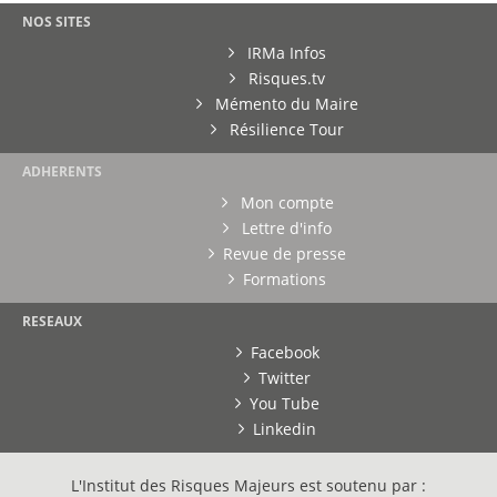
NOS SITES
IRMa Infos
Risques.tv
Mémento du Maire
Résilience Tour
ADHERENTS
Mon compte
Lettre d'info
Revue de presse
Formations
RESEAUX
Facebook
Twitter
You Tube
Linkedin
L'Institut des Risques Majeurs est soutenu par :