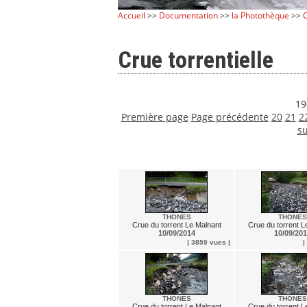
Accueil
>>
Documentation
>>
la Photothèque
>>
C
Crue torrentielle
19
Première page
Page précédente
20
21
2
su
THONES
THONES
Crue du torrent Le Malnant
Crue du torrent L
10/09/2014
10/09/20
| 3859 vues |
|
THONES
THONES
Crue du torrent Le Malnant
Crue du torrent L