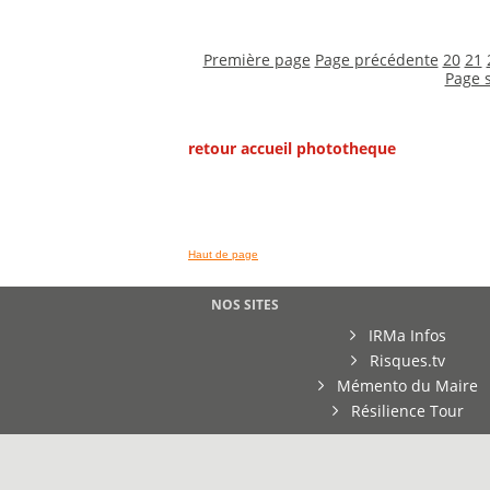
Première page
Page précédente
20
21
Page 
retour accueil phototheque
Haut de page
NOS SITES
IRMa Infos
Risques.tv
Mémento du Maire
Résilience Tour