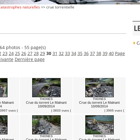
atastrophes naturelles
>> crue torrentielle
L
Ca
64 photos - 55 page(s)
2
23
24
25
26
27
28
29
30
31
32
33
34
35
36
37
38
39
40
Page
ivante
Dernière page
THONES
THONES
e Malnant
Crue du torrent Le Malnant
Crue du torrent Le Malnant
14
10/09/2014
10/09/2014
 3907 vues |
| 3833 vues |
| 3905 vues |
THONES
THONES
e Malnant
Crue du torrent Le Malnant
Crue du torrent Le Malnant