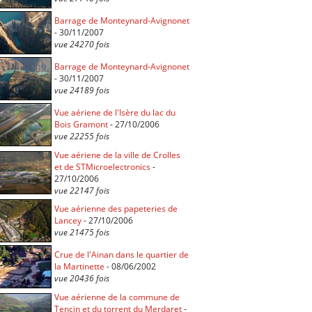
Barrage de Monteynard-Avignonet
- 30/11/2007
vue 24270 fois
Barrage de Monteynard-Avignonet
- 30/11/2007
vue 24189 fois
Vue aériene de l'Isère du lac du
Bois Gramont
- 27/10/2006
vue 22255 fois
Vue aériene de la ville de Crolles
et de STMicroelectronics
-
27/10/2006
vue 22147 fois
Vue aérienne des papeteries de
Lancey
- 27/10/2006
vue 21475 fois
Crue de l'Ainan dans le quartier de
la Martinette
- 08/06/2002
vue 20436 fois
Vue aérienne de la commune de
Tencin et du torrent du Merdaret
-