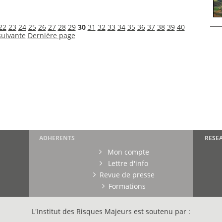
22
23
24
25
26
27
28
29
30
31
32
33
34
35
36
37
38
39
40
suivante
Dernière page
ADHERENTS
RESE
Mon compte
Lettre d'info
Revue de presse
Formations
L'Institut des Risques Majeurs est soutenu par :