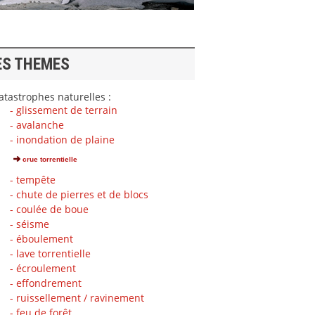
ES THEMES
tastrophes naturelles :
- glissement de terrain
- avalanche
- inondation de plaine
crue torrentielle
- tempête
- chute de pierres et de blocs
- coulée de boue
- séisme
- éboulement
- lave torrentielle
- écroulement
- effondrement
- ruissellement / ravinement
- feu de forêt