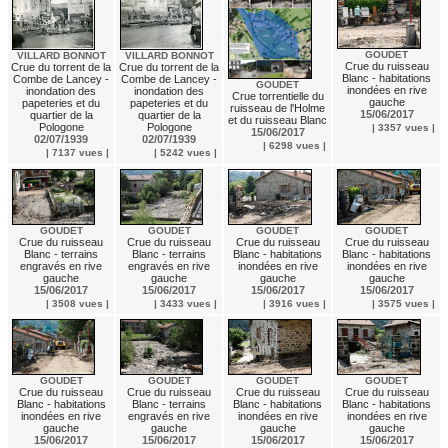
GOUDET
VILLARD BONNOT
VILLARD BONNOT
Crue du ruisseau
Crue du torrent de la
Crue du torrent de la
Blanc - habitations
Combe de Lancey -
Combe de Lancey -
GOUDET
inondées en rive
inondation des
inondation des
Crue torrentielle du
gauche
papeteries et du
papeteries et du
ruisseau de l'Holme
15/06/2017
quartier de la
quartier de la
et du ruisseau Blanc
Pologone
Pologone
| 3357 vues |
15/06/2017
02/07/1939
02/07/1939
| 6298 vues |
| 7137 vues |
| 5242 vues |
GOUDET
GOUDET
GOUDET
GOUDET
Crue du ruisseau
Crue du ruisseau
Crue du ruisseau
Crue du ruisseau
Blanc - terrains
Blanc - terrains
Blanc - habitations
Blanc - habitations
engravés en rive
engravés en rive
inondées en rive
inondées en rive
gauche
gauche
gauche
gauche
15/06/2017
15/06/2017
15/06/2017
15/06/2017
| 3508 vues |
| 3433 vues |
| 3916 vues |
| 3575 vues |
GOUDET
GOUDET
GOUDET
GOUDET
Crue du ruisseau
Crue du ruisseau
Crue du ruisseau
Crue du ruisseau
Blanc - habitations
Blanc - terrains
Blanc - habitations
Blanc - habitations
inondées en rive
engravés en rive
inondées en rive
inondées en rive
gauche
gauche
gauche
gauche
15/06/2017
15/06/2017
15/06/2017
15/06/2017