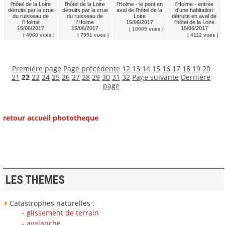
l'hôtel de la Loire
l'hôtel de la Loire
l'Holme - le pont en
l'Holme - entrée
détruits par la crue
détruits par la crue
aval de l'hôtel de la
d'une habitation
du ruisseau de
du ruisseau de
Loire
détruite en aval de
l'Holme
l'Holme
15/06/2017
l'hôtel de la Loire
15/06/2017
15/06/2017
15/06/2017
| 10009 vues |
| 4060 vues |
| 7991 vues |
| 4112 vues |
Première page
Page précédente
12
13
14
15
16
17
18
19
20
21
22
23
24
25
26
27
28
29
30
31
32
Page suivante
Dernière
page
retour accueil phototheque
LES THEMES
Catastrophes naturelles :
- glissement de terrain
- avalanche