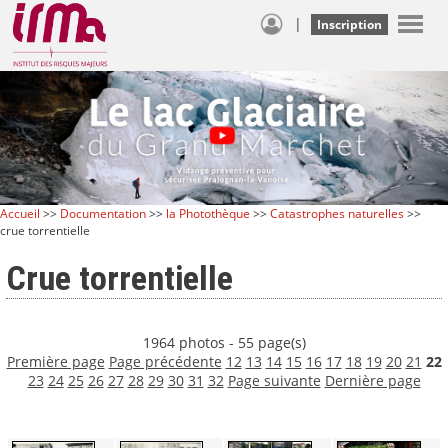
|
Inscription
Accueil
>>
Documentation
>>
la Photothèque
>>
Catastrophes naturelles
>>
crue torrentielle
Crue torrentielle
1964 photos - 55 page(s)
Première page
Page précédente
12
13
14
15
16
17
18
19
20
21
22
23
24
25
26
27
28
29
30
31
32
Page suivante
Dernière page