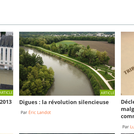
ARTICLE
ARTICLE
Décl
 2013
Digues : la révolution silencieuse
malg
Par
Éric Landot
comm
Par
L