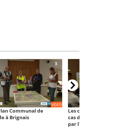
VIDEO
 Plan Communal de
Les comportements à con
e à Brignais
cas d'inondations : des cl
par l'IRMa et la mission 