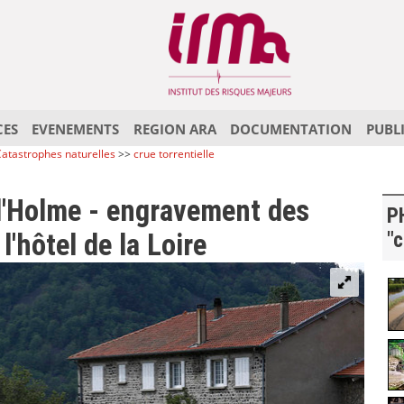
CES
EVENEMENTS
REGION ARA
DOCUMENTATION
PUBL
atastrophes naturelles
>>
crue torrentielle
l'Holme - engravement des
P
l'hôtel de la Loire
"c