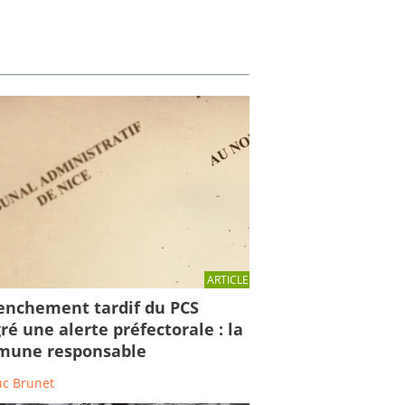
ARTICLE
enchement tardif du PCS
ré une alerte préfectorale : la
une responsable
uc Brunet