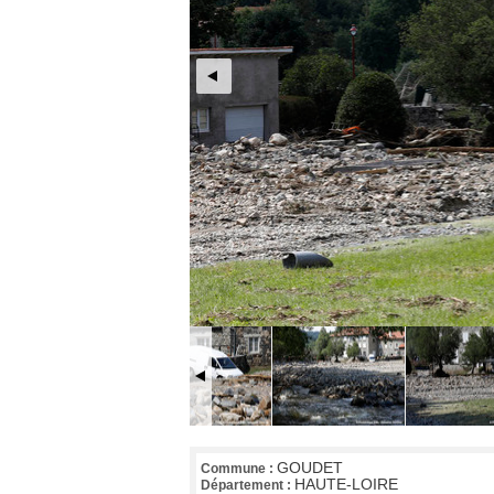
GOUDET
Commune :
HAUTE-LOIRE
Département :