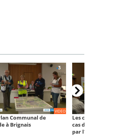
VIDEO
 Plan Communal de
Les comportements à con
e à Brignais
cas d'inondations : des cl
par l'IRMa et la mission 