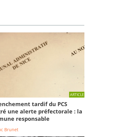
ARTICLE
enchement tardif du PCS
ré une alerte préfectorale : la
une responsable
uc Brunet