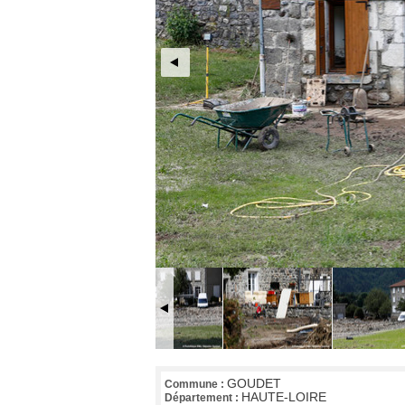
GOUDET
Commune :
HAUTE-LOIRE
Département :