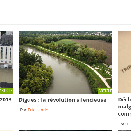
ARTICLE
ARTICLE
Décl
 2013
Digues : la révolution silencieuse
malg
Par
Éric Landot
comm
Par
L