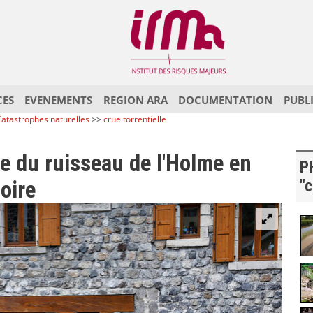
CES
EVENEMENTS
REGION ARA
DOCUMENTATION
PUBL
atastrophes naturelles
>>
crue torrentielle
e du ruisseau de l'Holme en
P
Loire
"c