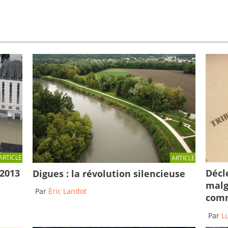
ARTICLE
ARTICLE
Décl
 2013
Digues : la révolution silencieuse
malg
Par
Éric Landot
comm
Par
L