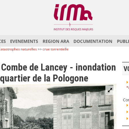
CES
EVENEMENTS
REGION ARA
DOCUMENTATION
PUBL
atastrophes naturelles
>>
crue torrentielle
a Combe de Lancey - inondation
V
 quartier de la Pologone
"
Co