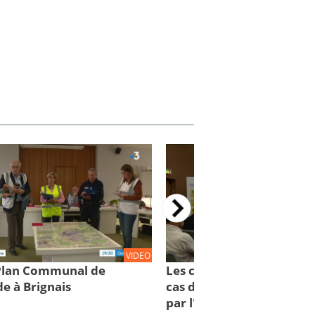
VIDEO
 Plan Communal de
Les comportements à con
e à Brignais
cas d'inondations : des cl
par l'IRMa et la mission 