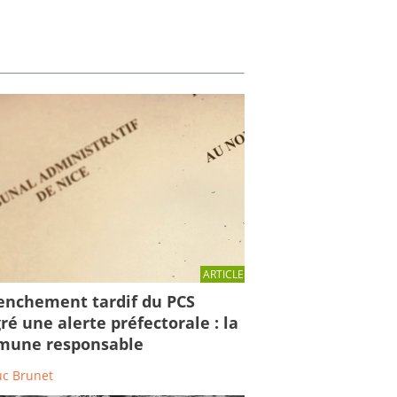
ARTICLE
enchement tardif du PCS
ré une alerte préfectorale : la
une responsable
uc Brunet