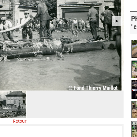
P
"c
Retour