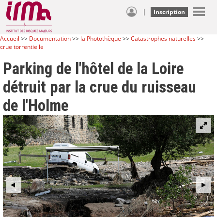
|
Inscription
Accueil
>>
Documentation
>>
la Photothèque
>>
Catastrophes naturelles
>>
crue torrentielle
Parking de l'hôtel de la Loire
détruit par la crue du ruisseau
de l'Holme