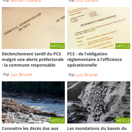
Par
Benoit Thouary
Par
Éric Landot
ARTICLE
ARTICLE
Déclenchement tardif du PCS
PCS : de l’obligation
malgré une alerte préfectorale
réglementaire à l’efficience
: la commune responsable
opérationnelle
Par
Luc Brunet
Par
Luc Brunet
ARTICLE
ARTICLE
Connaitre les décès dus aux
Les inondations du bassin du