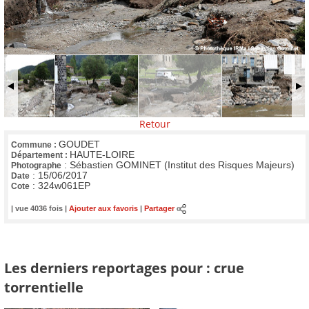
Retour
GOUDET
Commune :
HAUTE-LOIRE
Département :
:
Sébastien GOMINET (Institut des Risques Majeurs)
Photographe
:
15/06/2017
Date
:
324w061EP
Cote
| vue 4036 fois |
Ajouter aux favoris
|
Partager
Les derniers reportages pour : crue
torrentielle