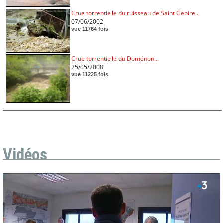
Crue torrentielle du ruisseau de Saint Geoire...
07/06/2002
vue 11764 fois
Crue torrentielle du Doménon...
25/05/2008
vue 11225 fois
Vidéos