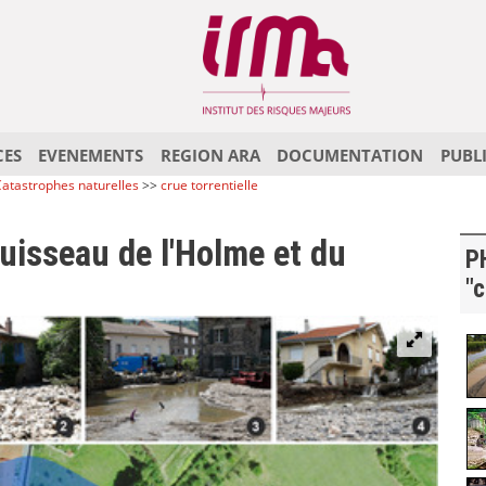
CES
EVENEMENTS
REGION ARA
DOCUMENTATION
PUBL
atastrophes naturelles
>>
crue torrentielle
ruisseau de l'Holme et du
P
"c