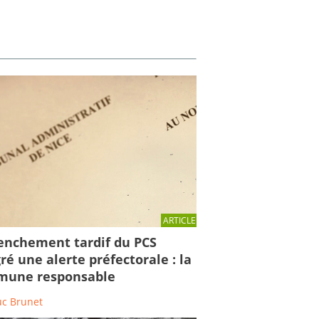
ARTICLE
enchement tardif du PCS
ré une alerte préfectorale : la
une responsable
uc Brunet