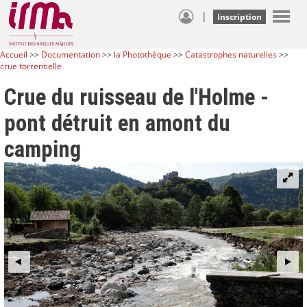
|
Inscription
Accueil
>>
Documentation
>>
la Photothèque
>>
Catastrophes naturelles
>>
crue torrentielle
Crue du ruisseau de l'Holme -
pont détruit en amont du
camping