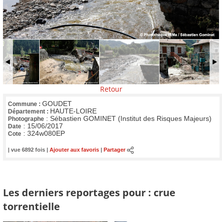
Retour
GOUDET
Commune :
HAUTE-LOIRE
Département :
:
Sébastien GOMINET (Institut des Risques Majeurs)
Photographe
:
15/06/2017
Date
:
324w080EP
Cote
| vue 6892 fois |
Ajouter aux favoris
|
Partager
Les derniers reportages pour : crue
torrentielle