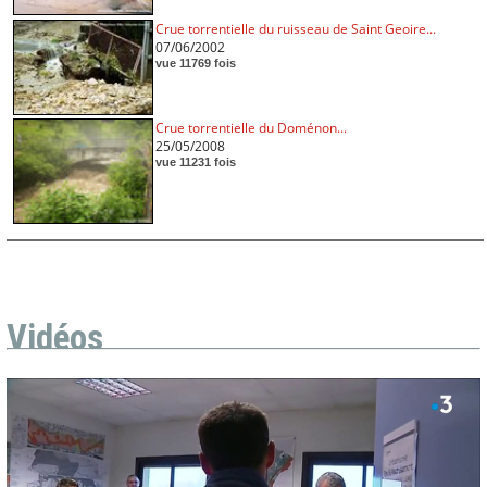
Crue torrentielle du ruisseau de Saint Geoire...
07/06/2002
vue 11769 fois
Crue torrentielle du Doménon...
25/05/2008
vue 11231 fois
Vidéos