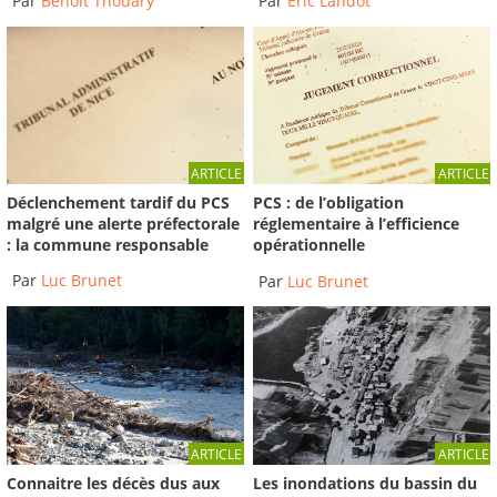
Par
Benoit Thouary
Par
Éric Landot
ARTICLE
ARTICLE
Déclenchement tardif du PCS
PCS : de l’obligation
malgré une alerte préfectorale
réglementaire à l’efficience
: la commune responsable
opérationnelle
Par
Luc Brunet
Par
Luc Brunet
ARTICLE
ARTICLE
Connaitre les décès dus aux
Les inondations du bassin du