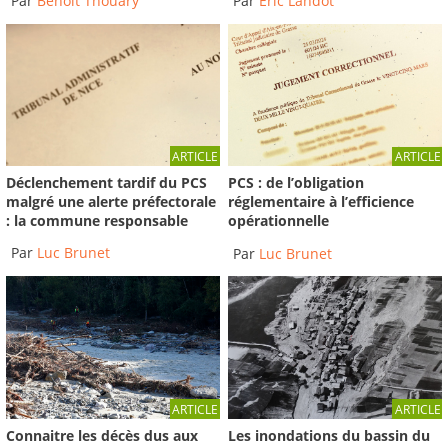
Par
Benoit Thouary
Par
Éric Landot
ARTICLE
ARTICLE
Déclenchement tardif du PCS
PCS : de l’obligation
malgré une alerte préfectorale
réglementaire à l’efficience
: la commune responsable
opérationnelle
Par
Luc Brunet
Par
Luc Brunet
ARTICLE
ARTICLE
Connaitre les décès dus aux
Les inondations du bassin du