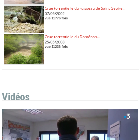
Crue torrentielle du ruisseau de Saint Geoire...
07/06/2002
vue 11776 fois
Crue torrentielle du Doménon...
25/05/2008
vue 11236 fois
Vidéos