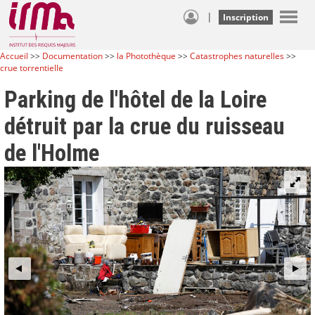
|
Inscription
Accueil
>>
Documentation
>>
la Photothèque
>>
Catastrophes naturelles
>>
crue torrentielle
Parking de l'hôtel de la Loire
détruit par la crue du ruisseau
de l'Holme