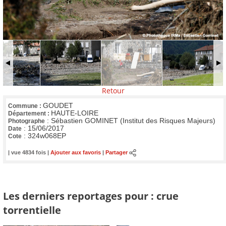
Retour
GOUDET
Commune :
HAUTE-LOIRE
Département :
:
Sébastien GOMINET (Institut des Risques Majeurs)
Photographe
:
15/06/2017
Date
:
324w068EP
Cote
| vue 4834 fois |
Ajouter aux favoris
|
Partager
Les derniers reportages pour : crue
torrentielle