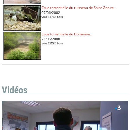
Crue torrentielle du ruisseau de Saint Geoire...
07/06/2002
vue 11765 fois
Crue torrentielle du Doménon...
25/05/2008
vue 11226 fois
Vidéos