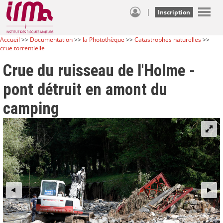
|
Inscription
Accueil
>>
Documentation
>>
la Photothèque
>>
Catastrophes naturelles
>>
crue torrentielle
Crue du ruisseau de l'Holme -
pont détruit en amont du
camping