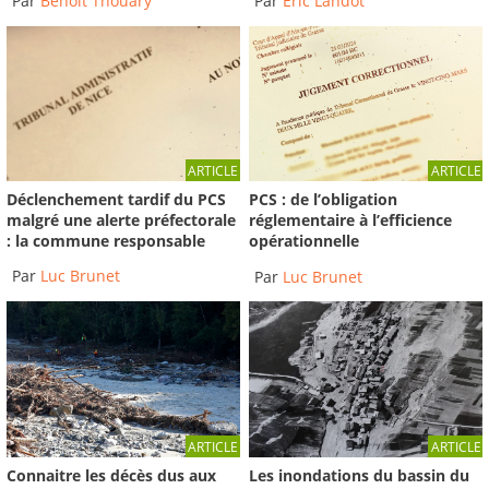
Par
Benoit Thouary
Par
Éric Landot
ARTICLE
ARTICLE
Déclenchement tardif du PCS
PCS : de l’obligation
malgré une alerte préfectorale
réglementaire à l’efficience
: la commune responsable
opérationnelle
Par
Luc Brunet
Par
Luc Brunet
ARTICLE
ARTICLE
Connaitre les décès dus aux
Les inondations du bassin du