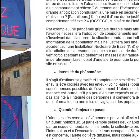
durée de ses effets : « l’aléa est-il suffisamment soudain
d’un comportement réflexe ? Autrement dit : l'événement
grande anticipation conduisant à une mise en sécurité
réalisation ? [Par ailleurs,] l'aléa est-il d'une durée justi
comportement réflexe ? » (DGSCGC, Ministère de l’Intér
Par exemple, une pandémie grippale durable mais atte
l’avance nécessitera l’adoption de comportements non
s’inscrivant dans la durée : la situation rendra donc in
information de la population mais ne justifiera pas une a
accident sur une Installation Nucléaire de Base (INB) 
d’irradiation des personnes, même sur une courte dur
vent fort dispersant rapidement les masses d’air radioac
impérativement faire l’objet d’une alerte pour que la p
vite en sécurité.
Intensité du phénomène
Il s’agit d’estimer sa gravité et l’ampleur de ses effets
ensuite être croisés avec les enjeux (voir ci-après) pou
conséquences possibles de l’évènement. L’alerte ne doi
menace est lourde : s’il y a peu d’enjeux exposés ou qu
pas atteinte à l’intégrité des personnes, il conviendra
une information ou une mise en vigilance des populat
Quantité d’enjeux exposés
L’alerte est réservée aux évènements pouvant affecter la 
un public nombreux. Si par exemple seules deux habit
par un risque d’inondation imminente, la collectivité 
l’information et à l’évacuation de leurs occupants. Si e
est concerné, l’alerte doit être diffusée, mais ciblée au