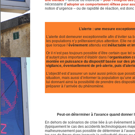
– directe ou indirecte –
une menace
pour l’intégrité des
nécessaire d’
adopter un comportement réflexe pour assu
notion d’urgence – ou de rapidité de réaction, est don
L’alerte : une mesure exceptionne
L’alerte doit demeurer exceptionnelle afin d’éviter sa 
les populations n’y prêteraient plus attention. Elle ne d
que lorsque l’
évènement
attendu est
inéluctable
et i
Or il n’est pas toujours possible d’être certain que tel s
d’autant plus important d’établir dans l’
organisation 
montée en puissance du dispositif basée sur des p
vigilance, éventuellement de pré-alerte, puis d’alert
L’objectif est d’assurer un suivi aussi précis que possib
situation, mais aussi d’informer la population qu’une al
lui donnant ainsi la possibilité de prendre des disposi
préparer à l’arrivée du phénomène.
Peut-on déterminer à l’avance quand donner l’
En dehors de scénarios de crise liée à un évènement à
(typiquement le cas des accidents technologiques majeur
malheureusement pas possible de déterminer à l’avanc