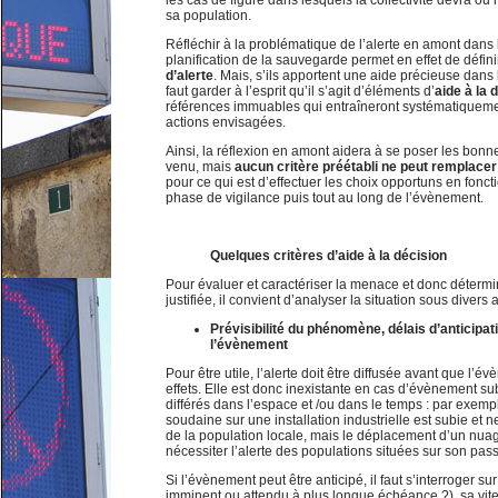
les cas de figure dans lesquels la collectivité devra ou 
sa population.
Réfléchir à la problématique de l’alerte en amont dans 
planification de la sauvegarde permet en effet de défin
d’alerte
. Mais, s’ils apportent une aide précieuse dans l
faut garder à l’esprit qu’il s’agit d’éléments d’
aide à la 
références immuables qui entraîneront systématiquem
actions envisagées.
Ainsi, la réflexion en amont aidera à se poser les bon
venu, mais
aucun critère préétabli ne peut remplacer
pour ce qui est d’effectuer les choix opportuns en foncti
phase de vigilance puis tout au long de l’évènement.
Quelques critères d’aide à la décision
Pour évaluer et caractériser la menace et donc détermin
justifiée, il convient d’analyser la situation sous diver
Prévisibilité du phénomène, délais d’anticipat
l’évènement
Pour être utile, l’alerte doit être diffusée avant que l’
effets. Elle est donc inexistante en cas d’évènement subi,
différés dans l’espace et /ou dans le temps : par exem
soudaine sur une installation industrielle est subie et 
de la population locale, mais le déplacement d’un nua
nécessiter l’alerte des populations situées sur son pas
Si l’évènement peut être anticipé, il faut s’interroger sur 
imminent ou attendu à plus longue échéance ?), sa vite