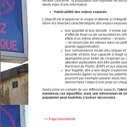
secteur concerné : la population non exposée ne doit pa
alerte mais d’une information.
Vulnérabilité des enjeux exposés
L’objectif est d’apprécier le risque d’atteinte à l’intég
selon les diverses caractéristiques des enjeux exposé
leur quantité et leur densité : il existe 
d’effet de foule ou de suraccident en vil
effets d’un même phénomène – et donc l
– ne seront pas les mêmes dans un petit
grande agglomération,
leur connaissance locale des risques et
sécurité, et donc leur capacité à réagir
appropriée pour éviter de s’exposer au d
attention particulière doit être portée a
Recevant du Public (ERP) et aux populat
leur fragilité, liée à leur degré d’autono
personnes âgées ou encore les patients
pourront par exemple assurer seuls leur 
devront faire l’objet d’une prise en charg
Après prise en compte de ces différents aspects,
l’aler
nombreux cas injustifiée, mais une information de tou
population peut toutefois s’avérer nécessaire
.
<< Page précédente