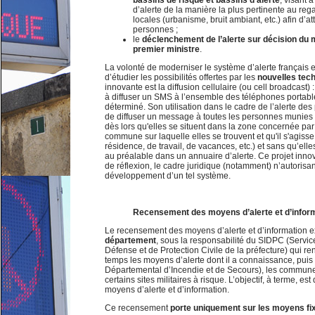
bassins de risque et bassins d’alerte
, visant 
d’alerte de la manière la plus pertinente au re
locales (urbanisme, bruit ambiant, etc.) afin d
personnes ;
le
déclenchement de l’alerte sur décision du 
premier ministre
.
La volonté de moderniser le système d’alerte français es
d’étudier les possibilités offertes par les
nouvelles tec
innovante est la diffusion cellulaire (ou cell broadcast) 
à diffuser un SMS à l’ensemble des téléphones portabl
déterminé. Son utilisation dans le cadre de l’alerte des
de diffuser un message à toutes les personnes munies 
dès lors qu'elles se situent dans la zone concernée par 
commune sur laquelle elles se trouvent et qu'il s'agisse
résidence, de travail, de vacances, etc.) et sans qu’elle
au préalable dans un annuaire d’alerte. Ce projet inno
de réflexion, le cadre juridique (notamment) n’autorisa
développement d’un tel système.
Recensement des moyens d’alerte et d’infor
Le recensement des moyens d’alerte et d’information e
département
, sous la responsabilité du SIDPC (Service
Défense et de Protection Civile de la préfecture) qui 
temps les moyens d’alerte dont il a connaissance, puis s
Départemental d’Incendie et de Secours), les communes,
certains sites militaires à risque. L’objectif, à terme, es
moyens d’alerte et d’information.
Ce recensement
porte uniquement sur les moyens fi