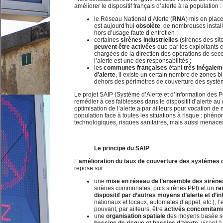
améliorer le dispositif français d’alerte à la population :
le Réseau National d’Alerte (
RNA
) mis en plac
est aujourd’hui
obsolète
, de nombreuses instal
hors d’usage faute d’entretien ;
certaines
sirènes industrielles
(sirènes des sit
peuvent être activées
que par les exploitants 
chargées de la direction des opérations de seco
l’alerte est une des responsabilités ;
les
communes françaises
étant
très inégale
d’alerte
, il existe un certain nombre de zones 
dehors des périmètres de couverture des systèm
Le projet SAIP (Système d’Alerte et d’Information des P
remédier à ces faiblesses dans le dispositif d’alerte au
optimisation de l’alerte a par ailleurs pour vocation de 
population face à toutes les situations à risque : phén
technologiques, risques sanitaires, mais aussi menaces t
Le principe du SAIP
L’
amélioration du taux de couverture des systèmes d’
repose sur :
une
mise en réseau de l’ensemble des sirène
sirènes communales, puis sirènes PPI) et un
re
dispositif par d’autres moyens d’alerte et
d’i
nationaux et locaux, automates d’appel, etc.), 
pouvant, par ailleurs, être
activés concomita
une
organisation spatiale
des moyens basée s