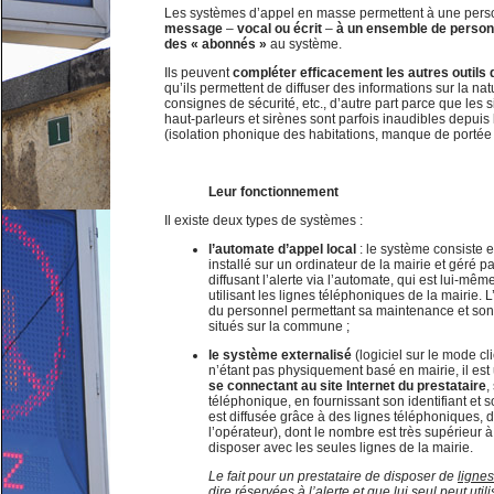
Les systèmes d’appel en masse permettent à une pers
message
–
vocal ou écrit
–
à un ensemble de personne
des « abonnés »
au système.
Ils peuvent
compléter efficacement les autres outils d
qu’ils permettent de diffuser des informations sur la na
consignes de sécurité, etc., d’autre part parce que les 
haut-parleurs et sirènes sont parfois inaudibles depuis 
(isolation phonique des habitations, manque de portée 
Leur fonctionnement
Il existe deux types de systèmes :
l’automate d’appel local
: le système consiste 
installé sur un ordinateur de la mairie et géré 
diffusant l’alerte via l’automate, qui est lui-m
utilisant les lignes téléphoniques de la mairie. 
du personnel permettant sa maintenance et son 
situés sur la commune ;
le système externalisé
(logiciel sur le mode cl
n’étant pas physiquement basé en mairie, il est u
se connectant au site Internet du prestataire
,
téléphonique, en fournissant son identifiant et s
est diffusée grâce à des lignes téléphoniques, 
l’opérateur), dont le nombre est très supérieur à
disposer avec les seules lignes de la mairie.
Le fait pour un prestataire de disposer de
ligne
dire réservées à l’alerte et que lui seul peut util