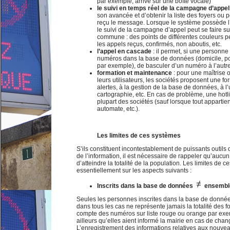
par exemple, arrivé sur une boîte vocale)
le suivi en temps réel de la campagne d’appe
son avancée et d’obtenir la liste des foyers ou
reçu le message. Lorsque le système possède l’
le suivi de la campagne d’appel peut se faire su
commune : des points de différentes couleurs p
les appels reçus, confirmés, non aboutis, etc.
l’appel en cascade
: il permet, si une personne
numéros dans la base de données (domicile, port
par exemple), de basculer d’un numéro à l’aut
formation et maintenance
: pour une maîtrise 
leurs utilisateurs, les sociétés proposent une fo
alertes, à la gestion de la base de données, à l’u
cartographie, etc. En cas de problème, une hotli
plupart des sociétés (sauf lorsque tout appartient 
automate, etc.).
Les limites de ces systèmes
S’ils constituent incontestablement de puissants outils d
de l’information, il est nécessaire de rappeler qu’auc
d’atteindre la totalité de la population. Les limites de 
essentiellement sur les aspects suivants :
Inscrits dans la base de données
ensemble
Seules les personnes inscrites dans la base de données
dans tous les cas ne représente jamais la totalité des f
compte des numéros sur liste rouge ou orange par exem
ailleurs qu’elles aient informé la mairie en cas de ch
L’enregistrement des informations relatives aux nouve