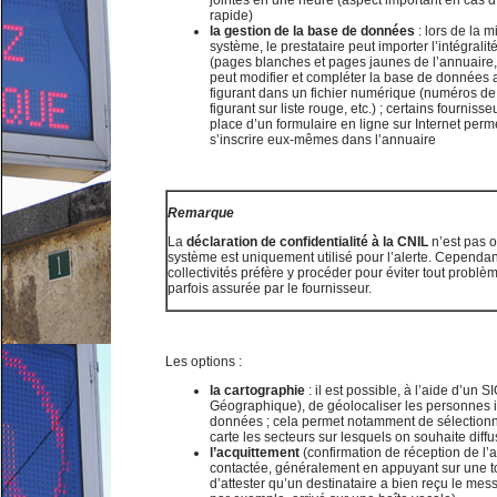
jointes en une heure (aspect important en cas 
rapide)
la gestion de la base de données
: lors de la 
système, le prestataire peut importer l’intégrali
(pages blanches et pages jaunes de l’annuaire,
peut modifier et compléter la base de données
figurant dans un fichier numérique (numéros de
figurant sur liste rouge, etc.) ; certains fournis
place d’un formulaire en ligne sur Internet perm
s’inscrire eux-mêmes dans l’annuaire
Remarque
La
déclaration de confidentialité à la CNIL
n’est pas o
système est uniquement utilisé pour l’alerte. Cependan
collectivités préfère y procéder pour éviter tout probl
parfois assurée par le fournisseur.
Les options :
la cartographie
: il est possible, à l’aide d’un 
Géographique), de géolocaliser les personnes i
données ; cela permet notamment de sélectionn
carte les secteurs sur lesquels on souhaite diffus
l’acquittement
(confirmation de réception de l’
contactée, généralement en appuyant sur une t
d’attester qu’un destinataire a bien reçu le mess