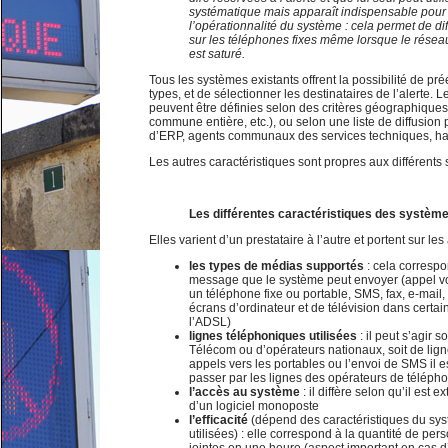
systématique mais apparaît indispensable pour 
l’opérationnalité du système : cela permet de di
sur les téléphones fixes même lorsque le rése
est saturé.
Tous les systèmes existants offrent la possibilité de p
types, et de sélectionner les destinataires de l’alerte. Le
peuvent être définies selon des critères géographiques 
commune entière, etc.), ou selon une liste de diffusion 
d’ERP, agents communaux des services techniques, habi
Les autres caractéristiques sont propres aux différents
Les différentes caractéristiques des système
Elles varient d’un prestataire à l’autre et portent sur les
les types de médias supportés
: cela correspo
message que le système peut envoyer (appel vo
un téléphone fixe ou portable, SMS, fax, e-mail, 
écrans d’ordinateur et de télévision dans certai
l’ADSL)
lignes téléphoniques utilisées
: il peut s’agir 
Télécom ou d’opérateurs nationaux, soit de lign
appels vers les portables ou l’envoi de SMS il e
passer par les lignes des opérateurs de téléph
l’accès au système
: il diffère selon qu’il est e
d’un logiciel monoposte
l’efficacité
(dépend des caractéristiques du sys
utilisées) : elle correspond à la quantité de pe