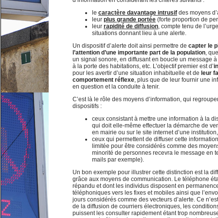
d’information en considérant les critères suivants :
le
caractère davantage intrusif
des moyens d’a
leur
plus grande portée
(forte proportion de pe
leur
rapidité de diffusion
, compte tenu de l’urg
situations donnant lieu à une alerte.
Un dispositif d’alerte doit ainsi permettre de
capter le 
l’attention d’une importante part de la population
, que
un signal sonore, en diffusant en boucle un message à l
à la porte des habitations, etc. L’objectif premier est d’
i
pour les avertir d’une situation inhabituelle et de
leur f
comportement réflexe
, plus que de leur fournir une in
en question et la conduite à tenir.
C’est là le rôle des moyens d’information, qui regroup
dispositifs :
ceux consistant à mettre une information à la di
qui doit elle-même effectuer la démarche de ven
en mairie ou sur le site internet d’une institution, 
ceux qui permettent de diffuser cette informati
limitée pour être considérés comme des moyens 
minorité de personnes recevra le message en t
mails par exemple).
Un bon exemple pour illustrer cette distinction est la d
grâce aux moyens de communication. Le téléphone étan
répandu et dont les individus disposent en permanence
téléphoniques vers les fixes et mobiles ainsi que l’en
jours considérés comme des vecteurs d’alerte. Ce n’es
de la diffusion de courriers électroniques, les conditi
puissent les consulter rapidement étant trop nombreus