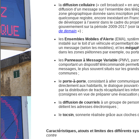
la
diffusion cellulaire
(« cell broadcast » en ang
diffusion d’un message sur l’ensemble des tél
zone géographique donnée sans inscription pré
quelconque registre, encore inexistant en Franc
de développer à l’avenir dans le cadre du projet
gouvernement sur la période 2009-2017 (
voir l
de demain
»
) ;
les
Ensembles Mobiles d’Alerte
(EMA), systèm
installé sur le toit d’un véhicule et permettant de
un message (selon les modèles), et les
mégap
dans les zones piétonnes par exemple, ou porta
les
Panneaux à Message Variable
(PMV), pann
comportant un dispositif télécommandé permetta
messages, le plus souvent situés sur les grands
communes ;
le
porte-à-porte
, consistant à aller communique
directement aux habitants, le dialogue pouvant
par la distribution de tracts récapitulant les inf
(consignes en vue de préparer une évacuation 
la
diffusion de courriels
à un groupe de person
détient les adresses électroniques ;
le
tocsin
, sonnerie réalisée grâce aux cloches 
Caractéristiques, atouts et limites des différents s
contre