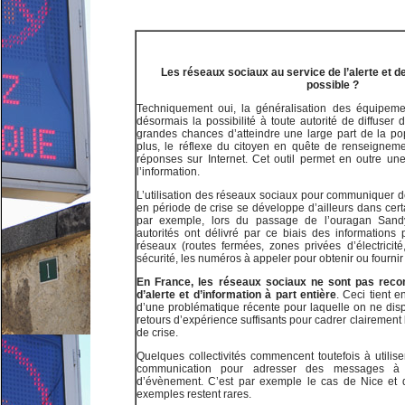
Les réseaux sociaux au service de l’alerte et de 
possible ?
Techniquement oui, la généralisation des équipemen
désormais la possibilité à toute autorité de diffuse
grandes chances d’atteindre une large part de la pop
plus, le réflexe du citoyen en quête de renseignem
réponses sur Internet. Cet outil permet en outre une
l’information.
L’utilisation des réseaux sociaux pour communiquer des
en période de crise se développe d’ailleurs dans cert
par exemple, lors du passage de l’ouragan Sand
autorités ont délivré par ce biais des informations 
réseaux (routes fermées, zones privées d’électricité
sécurité, les numéros à appeler pour obtenir ou fournir 
En France, les réseaux sociaux ne sont pas re
d’alerte et d’information à part entière
. Ceci tient en
d’une problématique récente pour laquelle on ne disp
retours d’expérience suffisants pour cadrer clairement l
de crise.
Quelques collectivités commencent toutefois à utilise
communication pour adresser des messages à 
d’évènement. C’est par exemple le cas de Nice et 
exemples restent rares.