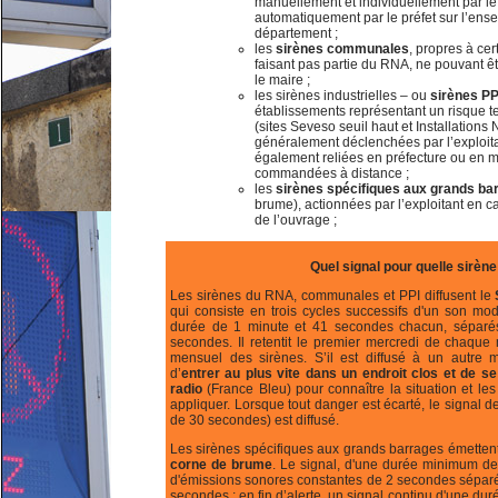
manuellement et individuellement par le
automatiquement par le préfet sur l’ens
département ;
les
sirènes communales
, propres à ce
faisant pas partie du RNA, ne pouvant ê
le maire ;
les sirènes industrielles – ou
sirènes PP
établissements représentant un risque 
(sites Seveso seuil haut et Installations
généralement déclenchées par l’exploita
également reliées en préfecture ou en m
commandées à distance ;
les
sirènes spécifiques aux grands b
brume), actionnées par l’exploitant en 
de l’ouvrage ;
Quel signal pour quelle sirène
Les sirènes du RNA, communales et PPI diffusent le
qui consiste en trois cycles successifs d'un son mo
durée de 1 minute et 41 secondes chacun, séparés
secondes. Il retentit le premier mercredi de chaque 
mensuel des sirènes. S’il est diffusé à un autre 
d’
entrer au plus vite dans un endroit clos et de se
radio
(France Bleu) pour connaître la situation et le
appliquer. Lorsque tout danger est écarté, le signal de
de 30 secondes) est diffusé.
Les sirènes spécifiques aux grands barrages émetten
corne de brume
. Le signal, d'une durée minimum d
d'émissions sonores constantes de 2 secondes séparée
secondes ; en fin d’alerte, un signal continu d'une du