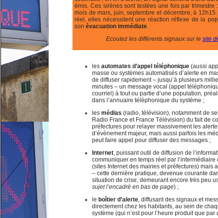
émis. Ces sirènes sont testées une fois par trimestre 
mois de mars, juin, septembre et décembre, à 12h15. 
réel, elles nécessitent une réaction réflexe de la pop
son
évacuation immédiate
.
Ecoutez les différents signaux sur le
site 
les
automates d’appel téléphonique
(aussi app
masse ou systèmes automatisés d’alerte en mass
de diffuser rapidement – jusqu’à plusieurs mill
minutes – un message vocal (appel téléphonique
courriel) à tout ou partie d’une population, pré
dans l’annuaire téléphonique du système ;
les
médias
(radio, télévision), notamment de se
Radio France et France Télévision) du fait de c
préfectures pour relayer massivement les alerte
d’évènement majeur, mais aussi parfois les méd
peut faire appel pour diffuser des messages ;
Internet
, puissant outil de diffusion de l’informa
communiquer en temps réel par l’intermédiaire de
(sites Internet des mairies et préfectures) mais
– cette dernière pratique, devenue courante da
situation de crise, demeurant encore très peu u
sujet l’encadré en bas de page
) ;
le
boîtier d’alerte
, diffusant des signaux et mes
directement chez les habitants, au sein de cha
système (qui n’est pour l’heure produit que par u