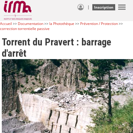
|
Inscription
Accueil
>>
Documentation
>>
la Photothèque
>>
Prévention / Protection
>>
correction torrentielle passive
Torrent du Pravert : barrage
d'arrêt