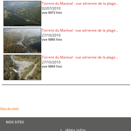
Torrent du Manival - vue aérienne de la plage...
02/07/2010
vue 6973 fois
Torrent du Manival : vue aérienne de la plage...
27/10/2010
vue 6865 fois
Torrent du Manival : vue aérienne de la plage...
27/10/2010
vue 6864 fois
Haut de page
NOS SITES
IRMa Infos