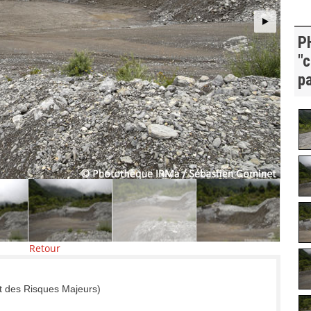
P
"c
p
Retour
t des Risques Majeurs)