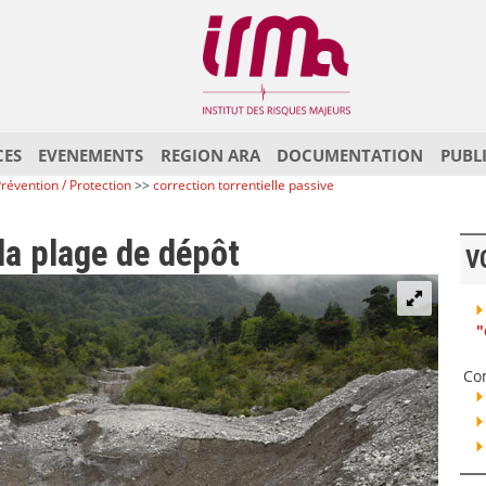
CES
EVENEMENTS
REGION ARA
DOCUMENTATION
PUBL
révention / Protection
>>
correction torrentielle passive
la plage de dépôt
V
"
Co