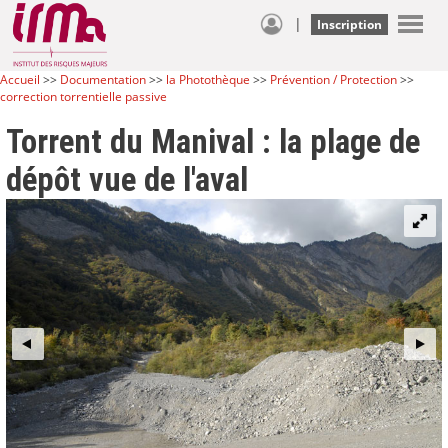
|
Inscription
Accueil
>>
Documentation
>>
la Photothèque
>>
Prévention / Protection
>>
correction torrentielle passive
Torrent du Manival : la plage de
dépôt vue de l'aval