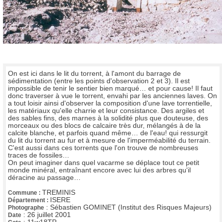
On est ici dans le lit du torrent, à l'amont du barrage de
sédimentation (entre les points d'observation 2 et 3). Il est
impossible de tenir le sentier bien marqué… et pour cause! Il faut
donc traverser à vue le torrent, envahi par les anciennes laves. On
a tout loisir ainsi d'observer la composition d'une lave torrentielle,
les matériaux qu'elle charrie et leur consistance. Des argiles et
des sables fins, des marnes à la solidité plus que douteuse, des
morceaux ou des blocs de calcaire très dur, mélangés à de la
calcite blanche, et parfois quand même… de l'eau! qui ressurgit
du lit du torrent au fur et à mesure de l'imperméabilité du terrain.
C'est aussi dans ces torrents que l'on trouve de nombreuses
traces de fossiles…
On peut imaginer dans quel vacarme se déplace tout ce petit
monde minéral, entraînant encore avec lui des arbres qu'il
déracine au passage…
TREMINIS
Commune :
ISERE
Département :
:
Sébastien GOMINET (Institut des Risques Majeurs)
Photographe
:
26 juillet 2001
Date