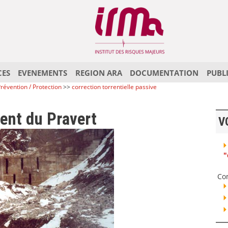
CES
EVENEMENTS
REGION ARA
DOCUMENTATION
PUBL
révention / Protection
>>
correction torrentielle passive
rent du Pravert
V
"
Co