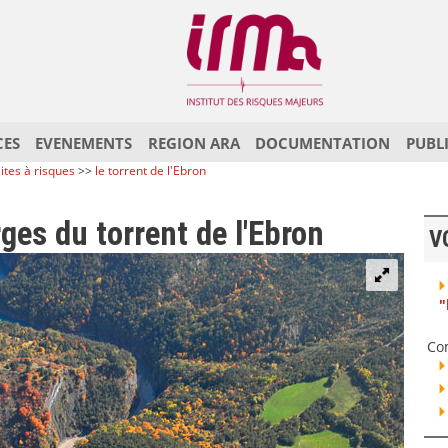
CES
EVENEMENTS
REGION ARA
DOCUMENTATION
PUBL
ites à risques
>>
le torrent de l'Ebron
ges du torrent de l'Ebron
V
"
Co