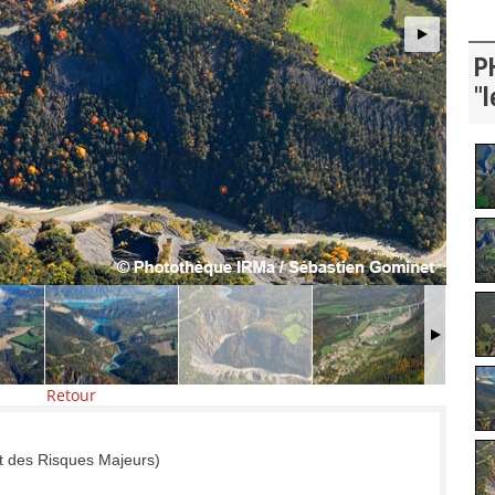
P
"l
Retour
t des Risques Majeurs)