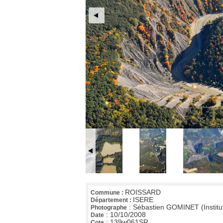
ROISSARD
Commune :
ISERE
Département :
:
Sébastien GOMINET (Institu
Photographe
:
10/10/2008
Date
:
139w061SR
Cote