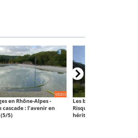
VIDEO
ges en Rhône-Alpes -
Les barrages en Rhône-Al
 cascade : l'avenir en
Risques en cascade : un l
(5/5)
héritage (4/5)