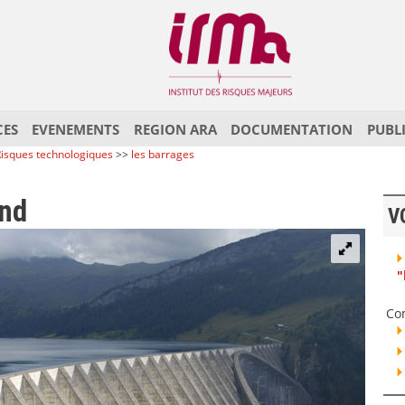
CES
EVENEMENTS
REGION ARA
DOCUMENTATION
PUBL
isques technologiques
>>
les barrages
end
V
"
Co