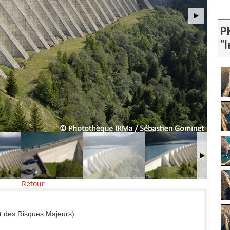
P
"l
Retour
t des Risques Majeurs)