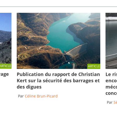
ARTICLE
ARTICLE
rage
Publication du rapport de Christian
Le r
Kert sur la sécurité des barrages et
enco
des digues
méco
conc
Par
Céline Brun-Picard
Par
S