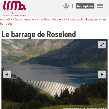
|
Inscription
Accueil
>>
Documentation
>>
la Photothèque
>>
Risques technologiques
>>
les
barrages
Le barrage de Roselend