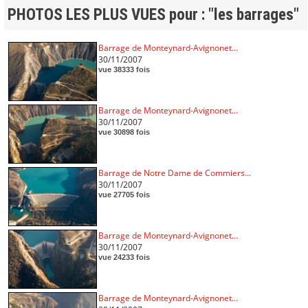
PHOTOS LES PLUS VUES pour : "les barrages"
Barrage de Monteynard-Avignonet...
30/11/2007
vue 38333 fois
Barrage de Monteynard-Avignonet...
30/11/2007
vue 30898 fois
Barrage de Notre Dame de Commiers...
30/11/2007
vue 27705 fois
Barrage de Monteynard-Avignonet...
30/11/2007
vue 24233 fois
Barrage de Monteynard-Avignonet...