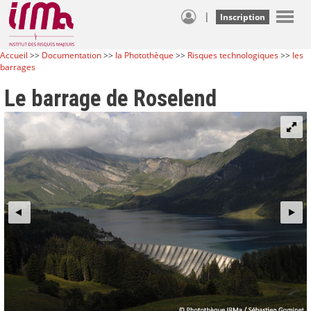
|
Inscription
Accueil
>>
Documentation
>>
la Photothèque
>>
Risques technologiques
>>
les
barrages
Le barrage de Roselend