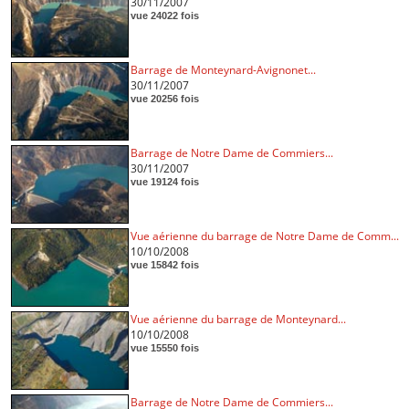
30/11/2007
vue 24022 fois
Barrage de Monteynard-Avignonet...
30/11/2007
vue 20256 fois
Barrage de Notre Dame de Commiers...
30/11/2007
vue 19124 fois
Vue aérienne du barrage de Notre Dame de Comm...
10/10/2008
vue 15842 fois
Vue aérienne du barrage de Monteynard...
10/10/2008
vue 15550 fois
Barrage de Notre Dame de Commiers...