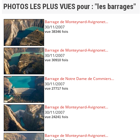
PHOTOS LES PLUS VUES pour : "les barrages"
Barrage de Monteynard-Avignonet...
30/11/2007
vue 38346 fois
Barrage de Monteynard-Avignonet...
30/11/2007
vue 30910 fois
Barrage de Notre Dame de Commiers...
30/11/2007
vue 27717 fois
Barrage de Monteynard-Avignonet...
30/11/2007
vue 24241 fois
Barrage de Monteynard-Avignonet...