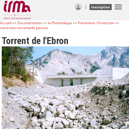
|
Inscription
Accueil
>>
Documentation
>>
la Photothèque
>>
Prévention / Protection
>>
correction torrentielle passive
Torrent de l'Ebron