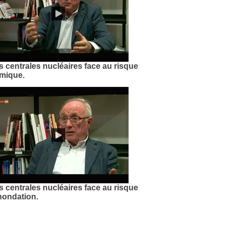
 centrales nucléaires face au risque
smique.
 centrales nucléaires face au risque
nondation.