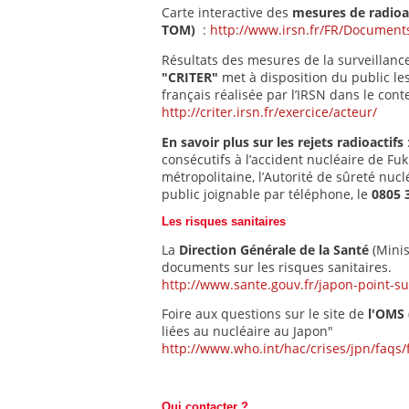
Carte interactive des
mesures de radioact
TOM)
:
http://www.irsn.fr/FR/Document
Résultats des mesures de la surveillance 
"CRITER"
met à disposition du public les
français réalisée par l’IRSN dans le co
http://criter.irsn.fr/exercice/acteur/
En savoir plus sur les rejets radioactifs
consécutifs à l’accident nucléaire de Fuk
métropolitaine, l’Autorité de sûreté nuc
public joignable par téléphone, le
0805 
Les risques sanitaires
La
Direction Générale de la Santé
(Minis
documents sur les risques sanitaires.
http://www.sante.gouv.fr/japon-point-s
Foire aux questions sur le site de
l'OMS 
liées au nucléaire au Japon"
http://www.who.int/hac/crises/jpn/faqs/
Qui contacter ?