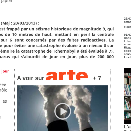
 Japon
27/0
(Maj : 20/03/2013)
:
catas
explos
est frappé par un séisme historique de magnitude 9, qui
 de 10 mètres de haut, mettant en péril la centrale
08/0
Radio
sur 6 sont concernés par des fuites radioactives. La
Fuku
ensei
 pour éviter une catastrophe évaluée à un niveau 6 sur
Risqu
émoire la catastrophe de Tchernobyl a été évaluée à 7).
objec
consé
arus qui s'alourdit de jour en jour, plus de 200 000
Lire 
 jour
A voir sur
+ 7
réée
rôle
 les
à
L'