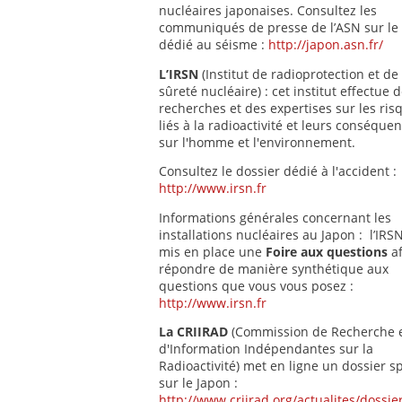
nucléaires japonaises. Consultez les
communiqués de presse de l’ASN sur le 
dédié au séisme :
http://japon.asn.fr/
L’IRSN
(Institut de radioprotection et de
sûreté nucléaire) : cet institut effectue 
recherches et des expertises sur les ris
liés à la radioactivité et leurs conséque
sur l'homme et l'environnement.
Consultez le dossier dédié à l'accident :
http://www.irsn.fr
Informations générales concernant les
installations nucléaires au Japon : l’IRS
mis en place une
Foire aux questions
af
répondre de manière synthétique aux
questions que vous vous posez :
http://www.irsn.fr
La CRIIRAD
(Commission de Recherche 
d'Information Indépendantes sur la
Radioactivité) met en ligne un dossier sp
sur le Japon :
http://www.criirad.org/actualites/dossi