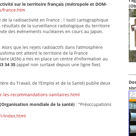
l'a
ivité sur le territoire français
(métropole et DOM-
(Ob
s/france.htm
de la radioactivité en France : l ’outil cartographique
 résultats de la surveillance radiologique du territoire
ntexte des événements nucléaires en cours au Japon.
: Alors que les rejets radioactifs dans l’atmosphère
ushima ont atteint le territoire de la France
léaire (ASN) a mis en place un centre d’information au
33 34 35
(appel non surtaxé depuis une ligne fixe).
Dos
tère du Travail, de l’Emploi et de la Santé) publie deux
sis
ur-les-recommandations-sanitaires.html
(Organisation mondiale de la santé)
: "Préoccupations
fr/index.html