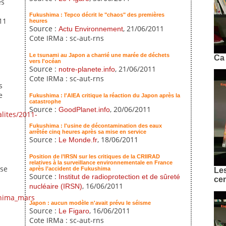
es
Fukushima : Tepco décrit le "chaos" des premières
11
heures
Source :
, 21/06/2011
Actu Environnement
Cote IRMa : sc-aut-rns
Le tsunami au Japon a charrié une marée de déchets
Ca 
vers l'océan
Source :
, 21/06/2011
notre-planete.info
Cote IRMa : sc-aut-rns
s
e
Fukushima : l'AIEA critique la réaction du Japon après la
catastrophe
Source :
, 20/06/2011
GoodPlanet.info
lites/2011-
Fukushima : l'usine de décontamination des eaux
arrêtée cinq heures après sa mise en service
Source :
, 18/06/2011
Le Monde.fr
Position de l’IRSN sur les critiques de la CRIIRAD
relatives à la surveillance environnementale en France
 se
après l’accident de Fukushima
Les
Source :
Institut de radioprotection et de sûreté
cen
, 16/06/2011
nucléaire (IRSN)
shima_mars
Japon : aucun modèle n'avait prévu le séisme
Source :
, 16/06/2011
Le Figaro
Cote IRMa : sc-aut-rns