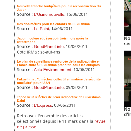
Nouvelle tranche budgétaire pour la reconstruction du
Japon
Source :
, 15/06/2011
L'Usine nouvelle
Des dosimètres pour les enfants de Fukushima
Source :
, 14/06/2011
Le Point
Nos
Japon : colère et désespoir trois mois après la
catastrophe
si
Source :
, 10/06/2011
GoodPlanet.info
Cote IRMa : sc-aut-rns
Le plan de surveillance renforcée de la radioactivité en
France suite à Fukushima prend fin sous les critiques
Source :
, 10/06/2011
Actu Environnement
Fukushima : "un échec collectif en matière de sécurité
nucléaire" pour l'ASN
Source :
, 09/06/2011
GoodPlanet.info
Tepco veut relâcher de l'eau radioactive de Fukushima
Daini
Source :
, 08/06/2011
L'Express
Nos
d'i
Retrouvez l'ensemble des articles
sélectionnés depuis le 11 mars dans la
revue
de presse
.