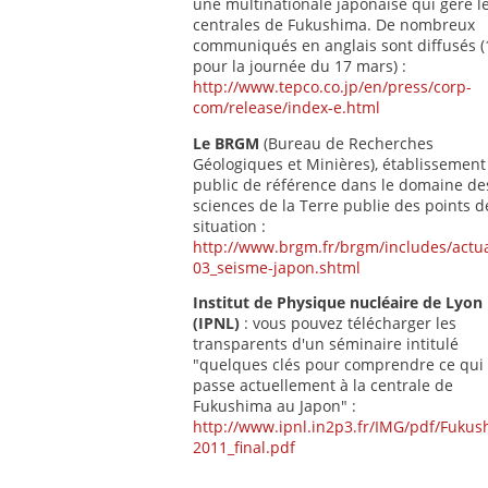
une multinationale japonaise qui gère l
centrales de Fukushima. De nombreux
communiqués en anglais sont diffusés (
pour la journée du 17 mars) :
http://www.tepco.co.jp/en/press/corp-
com/release/index-e.html
Le BRGM
(Bureau de Recherches
Géologiques et Minières), établissement
public de référence dans le domaine de
sciences de la Terre publie des points d
situation :
http://www.brgm.fr/brgm/includes/actua
03_seisme-japon.shtml
Institut de Physique nucléaire de Lyon
(IPNL)
: vous pouvez télécharger les
transparents d'un séminaire intitulé
"quelques clés pour comprendre ce qui
passe actuellement à la centrale de
Fukushima au Japon" :
http://www.ipnl.in2p3.fr/IMG/pdf/Fuku
2011_final.pdf