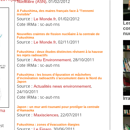
, 01/02/2012
Nucléaire (ASN)
A Fukushima, des maires français face à "l'ennemi
invisible"
Source :
, 01/02/2012
Le Monde.fr
Les
Cote IRMa : sc-aut-rns
con
nuc
Nouvelles craintes de fission nucléaire à la centrale de
Fukushima
Source :
, 02/11/2011
Le Monde.fr
Fukushima : deux études distinctes révisent à la hausse
les rejets radioactifs
Source :
, 28/10/2011
Actu Environnement
Cote IRMa : sc-aut-rns
Fukushima : les boues d'épuration et mâchefers
d'incinération radioactifs s'accumulent dans le Nord du
Japon
Source :
,
Actualités news environnement
24/10/2011
Cote IRMa : sc-aut-rns
Irr
Japon : un mur anti-tsunami pour protéger la centrale
ima
d'Hamaoka
Source :
, 22/07/2011
Maxisciences
Fukushima : zones d'évacuation élargies
st
Source :
, 30/06/2011
Le Figaro