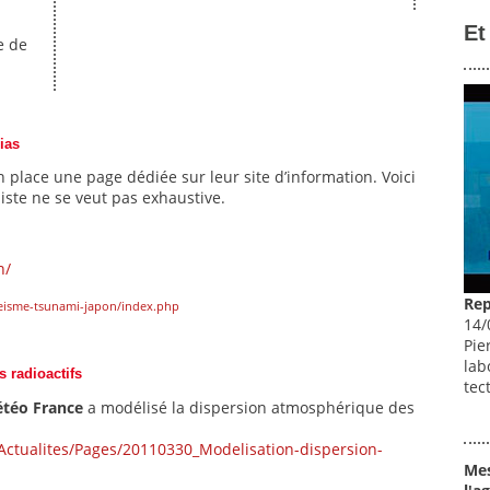
Et
e de
ias
place une page dédiée sur leur site d’information. Voici
iste ne se veut pas exhaustive.
n/
Rep
/seisme-tsunami-japon/index.php
14/
Pie
lab
s radioactifs
tec
téo France
a modélisé la dispersion atmosphérique des
.
/Actualites/Pages/20110330_Modelisation-dispersion-
Mes