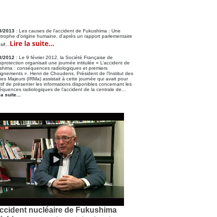
3/2013
: Les causes de l'accident de Fukushima : Une
trophe d'origine humaine, d'après un rapport parlementaire
Lire la suite...
if...
3/2012
: Le 9 février 2012, la Société Française de
protection organisait une journée intitulée « L’accident de
shima : conséquences radiologiques et premiers
gnements ». Henri de Choudens, Président de l’Institut des
es Majeurs (IRMa) assistait à cette journée qui avait pour
tif de présenter les informations disponibles concernant les
quences radiologiques de l’accident de la centrale de...
la suite...
accident nucléaire de Fukushima