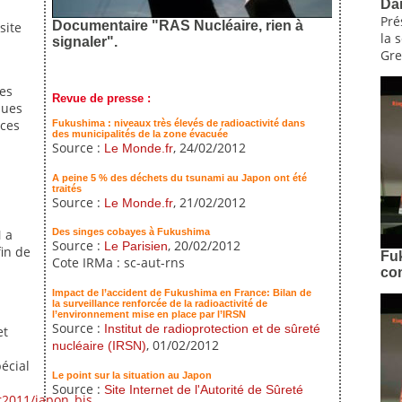
Dai
Pré
Documentaire "RAS Nucléaire, rien à
site
la 
signaler".
Gre
des
Revue de presse :
ques
nces
Fukushima : niveaux très élevés de radioactivité dans
des municipalités de la zone évacuée
Source :
, 24/02/2012
Le Monde.fr
A peine 5 % des déchets du tsunami au Japon ont été
traités
Source :
, 21/02/2012
Le Monde.fr
N a
Des singes cobayes à Fukushima
Source :
, 20/02/2012
Le Parisien
in de
Fuk
Cote IRMa : sc-aut-rns
co
Impact de l’accident de Fukushima en France: Bilan de
la surveillance renforcée de la radioactivité de
l’environnement mise en place par l’IRSN
Source :
Institut de radioprotection et de sûreté
et
, 01/02/2012
nucléaire (IRSN)
écial
Le point sur la situation au Japon
Source :
Site Internet de l'Autorité de Sûreté
er2011/japon_bis